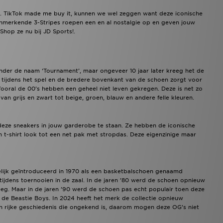
 TikTok made me buy it, kunnen we wel zeggen want deze iconische
kenmerkende 3-Stripes roepen een en al nostalgie op en geven jouw
Shop ze nu bij JD Sports!.
nder de naam ‘Tournament’, maar ongeveer 10 jaar later kreeg het de
 tijdens het spel en de bredere bovenkant van de schoen zorgt voor
. Vooral de 00’s hebben een geheel niet leven gekregen. Deze is net zo
van grijs en zwart tot beige, groen, blauw en andere felle kleuren.
deze sneakers in jouw garderobe te staan. Ze hebben de iconische
n t-shirt look tot een net pak met stropdas. Deze eigenzinige maar
lijk geïntroduceerd in 1970 als een basketbalschoen genaamd
jdens toernooien in de zaal. In de jaren ’80 werd de schoen opnieuw
eg. Maar in de jaren ’90 werd de schoen pas echt populair toen deze
 Beastie Boys. In 2024 heeft het merk de collectie opnieuw
een rijke geschiedenis die ongekend is, daarom mogen deze OG’s niet