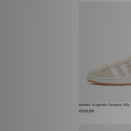
Saucony Omni 9
(14)
adidas x Disney
(12)
Nike Zoom Vomero
(12)
On Running Cloudswift
(12)
adidas Originals Gazelle
(11)
adidas Ultra Boost
(11)
Puma Future
(11)
adidas Duramo
(10)
Asics Gel
(10)
Converse All Star
(10)
Converse All Star Throwback
(10)
Salomon XT-6
(10)
Adidas Originals ZX 750
(9)
On Running Cloudtilt
(9)
PUMA Suede
(9)
Puma Ultra
(9)
adidas Originals Climacool
(8)
adidas Originals SL
(8)
adidas Originals Campus 00s
ASICS GT-2160
(8)
€120,00
Jordan Spizike
(8)
New Balance ABZORB 2000
(8)