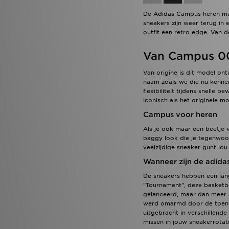
adidas Originals Ozweego
(5)
De Adidas Campus heren maa
adidas Originals SL 72
(5)
sneakers zijn weer terug in
adidas Teamgeist
(5)
outfit een retro edge. Van d
Birkenstock Arizona
(5)
Jordan 1 Low
(5)
Van Campus 00’
New Balance 1906R
(5)
New Balance 950
(5)
Van origine is dit model on
Nike Air Max TL 25
(5)
naam zoals we die nu kennen
Nike Dunk Low
(5)
flexibiliteit tijdens snelle
iconisch als het originele m
Nike Pegasus
(5)
Nike V5 RNR
(5)
Campus voor heren
On Running Cloudvista
(5)
Als je ook maar een beetje 
adidas adizero Evo
(4)
baggy look die je tegenwoord
adidas Chaos vs Control Boot
veelzijdige sneaker gunt jou 
Pack
(4)
adidas Evo SL ATR
(4)
Wanneer zijn de adid
adidas Hyperboost Euphoria
De sneakers hebben een lang
(4)
"Tournament", deze basketba
Crocs Classic Clog
(4)
gelanceerd, maar dan meer a
Crocs Synchro Max
(4)
werd omarmd door de toen o
Fila Cress
(4)
uitgebracht in verschillend
Hoka Bondi
(4)
missen in jouw sneakerrotati
HOKA Challenger
(4)