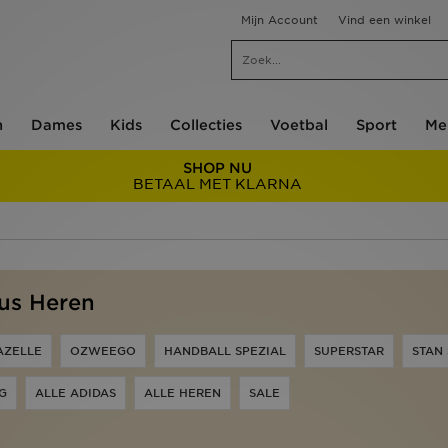
Mijn Account
Vind een winkel
n
Dames
Kids
Collecties
Voetbal
Sport
Me
SHOP NU
BETAAL MET KLARNA
us Heren
AZELLE
OZWEEGO
HANDBALL SPEZIAL
SUPERSTAR
STAN 
G
ALLE ADIDAS
ALLE HEREN
SALE