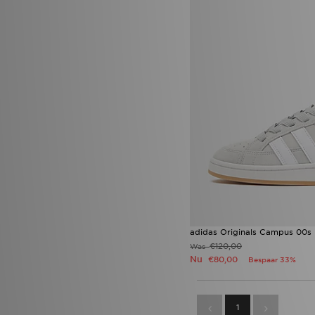
Nike Dunk
(8)
Nike Nocta
(8)
Nike Tech Fleece
(8)
Nike Vomero
(8)
Nike x NOCTA
(8)
adidas Climacool
(7)
adidas Originals Trefoil
Essentials
(7)
adidas Pureboost
(7)
Jordan 1 Mid
(7)
Jordan Spizike Low
(7)
New Balance 2010
(7)
Nike Academy
(7)
On Running Cloudmonster
(7)
Saucony Progrid Omni 9 OG
(7)
adidas Originals Firebird
(6)
adidas Originals Campus 00s
ASICS GEL-1130
(6)
€120,00
Was
ASICS GEL-KAYANO
(6)
Nu
€80,00
Bespaar 33%
Nike Air Max Neon
(6)
Vans Old Skool
(6)
adidas Black Pack Boot pack
(5)
1
adidas Evo SL
(5)