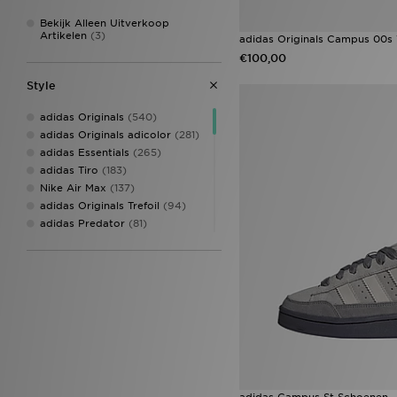
Bekijk Alleen Uitverkoop
Artikelen
(3)
adidas Originals Campus 00
€100,00
Style
adidas Originals
(540)
adidas Originals adicolor
(281)
adidas Essentials
(265)
adidas Tiro
(183)
Nike Air Max
(137)
adidas Originals Trefoil
(94)
adidas Predator
(81)
adidas Adizero
(56)
adidas Copa
(44)
Nike Air Force 1
(44)
Nike Tech
(41)
adidas Originals Injection Pack
(40)
Nike Club
(38)
adidas Originals Adilette
(36)
adidas Originals Samba
(36)
Nike ACG
(34)
adidas Campus St Schoenen