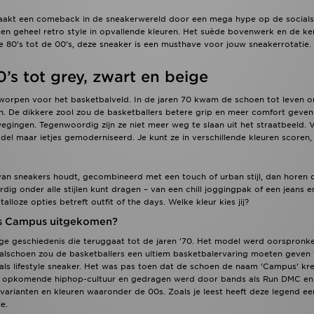
kt een comeback in de sneakerwereld door een mega hype op de socials.
 een geheel retro style in opvallende kleuren. Het suède bovenwerk en de 
e 80’s tot de 00’s, deze sneaker is een musthave voor jouw sneakerrotatie. 
s tot grey, zwart en beige
tworpen voor het basketbalveld. In de jaren 70 kwam de schoen tot leven o
. De dikkere zool zou de basketballers betere grip en meer comfort geven
 bewegingen. Tegenwoordig zijn ze niet meer weg te slaan uit het straatbeeld
odel maar ietjes gemoderniseerd. Je kunt ze in verschillende kleuren scoren, 
van sneakers houdt, gecombineerd met een touch of urban stijl, dan horen 
ig onder alle stijlen kunt dragen – van een chill joggingpak of een jeans e
talloze opties betreft outfit of the days. Welke kleur kies jij?
as Campus uitgekomen?
e geschiedenis die teruggaat tot de jaren '70. Het model werd oorspronke
lschoen zou de basketballers een ultiem basketbalervaring moeten geven ti
ls lifestyle sneaker. Het was pas toen dat de schoen de naam ‘Campus’ kre
pkomende hiphop-cultuur en gedragen werd door bands als Run DMC en de
e varianten en kleuren waaronder de 00s. Zoals je leest heeft deze legend 
e.