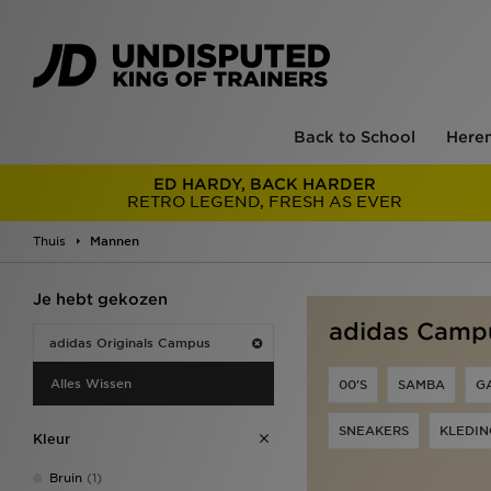
Back to School
Here
ED HARDY, BACK HARDER
RETRO LEGEND, FRESH AS EVER
Thuis
Mannen
Je hebt gekozen
adidas Camp
adidas Originals Campus
Alles Wissen
00'S
SAMBA
G
SNEAKERS
KLEDIN
Kleur
Bruin
(1)