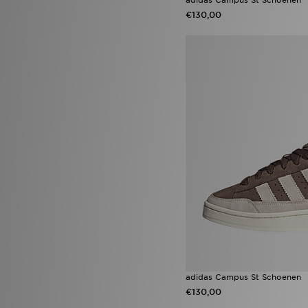
Nike P-6000
(34)
€130,00
adidas Terrex Free Hiker
(31)
adidas Originals Superstar
(28)
Nike Air Max 90
(26)
adidas Originals Handball
Spezial
(25)
adidas ZNE Collection
(25)
Nike Foundation
(24)
Nike Miler
(24)
Nike Air Max 95
(23)
Puma Arrival Boot pack
(20)
adidas Supernova
(16)
ASICS GEL-NYC
(16)
Nike Air
(16)
adidas Originals EQT
(15)
Jordan 1
(15)
New Balance 1906
(15)
New Balance 9060
(15)
Nike Shox
(15)
adidas Originals Campus
(14)
adidas Campus St Schoenen
New Balance 740
(14)
€130,00
Nike Challenger
(14)