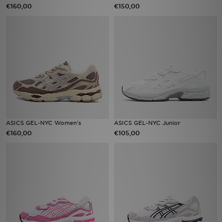
€160,00
€150,00
ASICS GEL-NYC Women's
ASICS GEL-NYC Junior
€160,00
€105,00