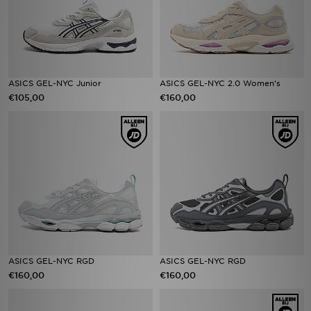
ASICS GEL-NYC Junior
ASICS GEL-NYC 2.0 Women's
€105,00
€160,00
ASICS GEL-NYC RGD
ASICS GEL-NYC RGD
€160,00
€160,00