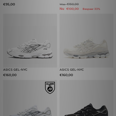
€95,00
€150,00
Was
Nu
€100,00
Bespaar 33%
ASICS GEL-NYC
ASICS GEL-NYC
€160,00
€160,00