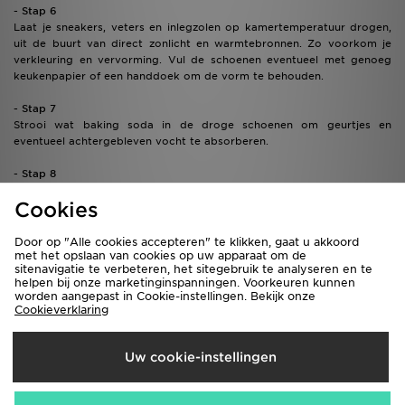
- Stap 6
Laat je sneakers, veters en inlegzolen op kamertemperatuur drogen,
uit de buurt van direct zonlicht en warmtebronnen. Zo voorkom je
verkleuring en vervorming. Vul de schoenen eventueel met genoeg
keukenpapier of een handdoek om de vorm te behouden.
- Stap 7
Strooi wat baking soda in de droge schoenen om geurtjes en
eventueel achtergebleven vocht te absorberen.
- Stap 8
Gebruik vervolgens een beschermende spray betemd voor sneakers
Cookies
(zoals een water- en vuilafstotende spray) zodra de schoenen
volledig droog zijn. Dit helpt om toekomstige vlekker en
beschadigingen te voorkomen.
Door op "Alle cookies accepteren" te klikken, gaat u akkoord
met het opslaan van cookies op uw apparaat om de
sitenavigatie te verbeteren, het sitegebruik te analyseren en te
Extra tips
helpen bij onze marketinginspanningen. Voorkeuren kunnen
Nooit aggressieve schoonmaakmiddelen of bleekmiddelen gebruiken,
worden aangepast in Cookie-instellingen. Bekijk onze
dit kan het materiaal en de kleur aantasten. Stop je ASICS schoenen
Cookieverklaring
ook nooit in de wasmachine of droger, dit kan de kleur, vorm en
kwaliteit ook aantasten en zelfs beschadigen. Daarbij is het ook niet
gunstig voor jouw wasmachine. Gebruik ook altijd specifieke cleaners
Uw cookie-instellingen
speciaal voor het desbetreffende materiaal (leer, suède, nubuck, etc.)
en onderhoud je sneakers regelmatig zodat je extra lang kan genieten
van je favoriete schoenen.