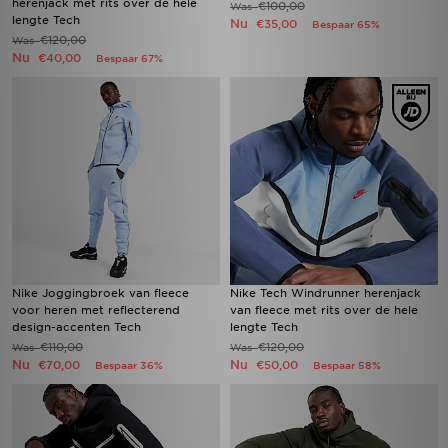
herenjack met rits over de hele
€100,00
Was
lengte Tech
Nu
€35,00
Bespaar 65%
€120,00
Was
Nu
€40,00
Bespaar 67%
Nike Joggingbroek van fleece
Nike Tech Windrunner herenjack
voor heren met reflecterend
van fleece met rits over de hele
design-accenten Tech
lengte Tech
€110,00
€120,00
Was
Was
Nu
Nu
€70,00
€50,00
Bespaar 36%
Bespaar 58%