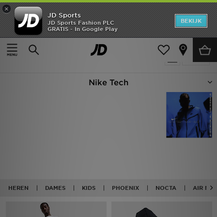
×
JD Sports
New In
BEKIJK
JD Sports Fashion PLC
GRATIS - In Google Play
Thuis
Nike Tech
Heren
Producten 60
Verfijn
Dames
Nike Tech
Kids
Collecties
Merken
Voetbal
Sport
HEREN
DAMES
KIDS
PHOENIX
NOCTA
AIR MA
OFFERS
Download de app