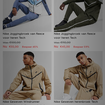
Nike Joggingbroek van fleece
Nike Joggingbroek van fleece
voor heren Tech
voor heren Tech
€100,00
€110,00
Was
Was
Nu
Nu
€55,00
€45,00
Bespaar 45%
Bespaar 59%
Nike Geweven Windrunner
Nike Geweven herenbroek Tech