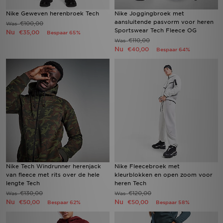
Nike Geweven herenbroek Tech
Nike Joggingbroek met
aansluitende pasvorm voor heren
€100,00
Was
Sportswear Tech Fleece OG
Nu
€35,00
Bespaar 65%
€110,00
Was
Nu
€40,00
Bespaar 64%
Nike Tech Windrunner herenjack
Nike Fleecebroek met
van fleece met rits over de hele
kleurblokken en open zoom voor
lengte Tech
heren Tech
€130,00
€120,00
Was
Was
Nu
Nu
€50,00
€50,00
Bespaar 62%
Bespaar 58%