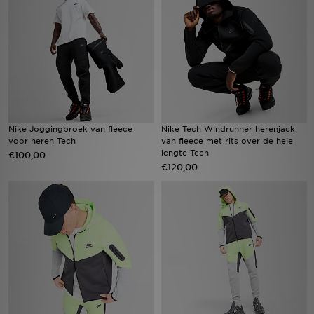
Winkel Zoeken
Bestelling Traceren
Mijn JD
Klantenservice
Nike Joggingbroek van fleece
Nike Tech Windrunner herenjack
voor heren Tech
van fleece met rits over de hele
lengte Tech
€100,00
Vacatures
€120,00