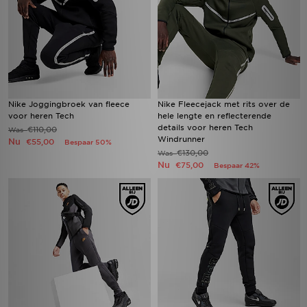
Nike Joggingbroek van fleece
Nike Fleecejack met rits over de
voor heren Tech
hele lengte en reflecterende
details voor heren Tech
€110,00
Was
Windrunner
Nu
€55,00
Bespaar 50%
€130,00
Was
Nu
€75,00
Bespaar 42%