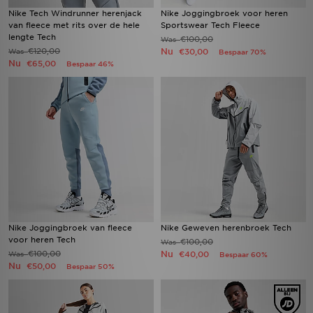
Nike Tech Windrunner herenjack
Nike Joggingbroek voor heren
van fleece met rits over de hele
Sportswear Tech Fleece
lengte Tech
€100,00
Was
€120,00
Nu
Was
€30,00
Bespaar 70%
Nu
€65,00
Bespaar 46%
Nike Joggingbroek van fleece
Nike Geweven herenbroek Tech
voor heren Tech
€100,00
Was
€100,00
Nu
Was
€40,00
Bespaar 60%
Nu
€50,00
Bespaar 50%