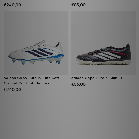
€240,00
€85,00
adidas Copa Pure Iv Elite Soft
adidas Copa Pure 4 Club TF
Ground Voetbalschoenen
€55,00
€240,00