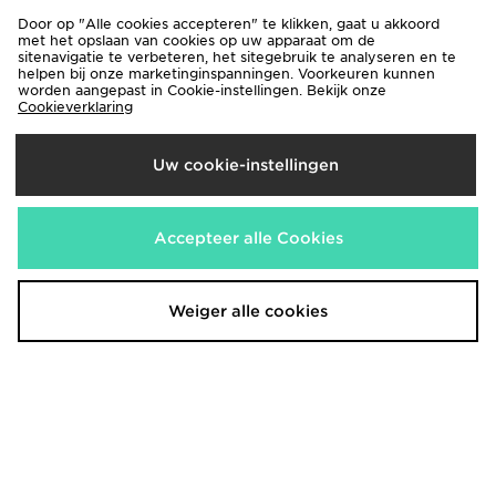
Door op "Alle cookies accepteren" te klikken, gaat u akkoord
met het opslaan van cookies op uw apparaat om de
sitenavigatie te verbeteren, het sitegebruik te analyseren en te
helpen bij onze marketinginspanningen. Voorkeuren kunnen
worden aangepast in Cookie-instellingen. Bekijk onze
Cookieverklaring
Uw cookie-instellingen
adidas Copa Pure 2 Club FG
adidas Copa Pure 3 Elite Laceless
Firm Ground Voetbalschoenen
€55,00
€250,00
Accepteer alle Cookies
Weiger alle cookies
adidas Copa Pure IV Elite FG
adidas Copa Pure IV League FG