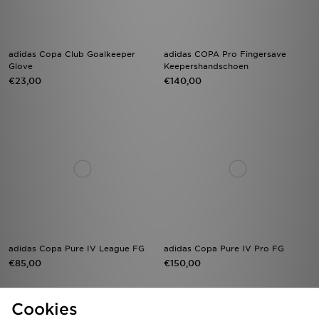
adidas Copa Club Goalkeeper
adidas COPA Pro Fingersave
Glove
Keepershandschoen
€23,00
€140,00
adidas Copa Pure IV League FG
adidas Copa Pure IV Pro FG
€85,00
€150,00
Cookies