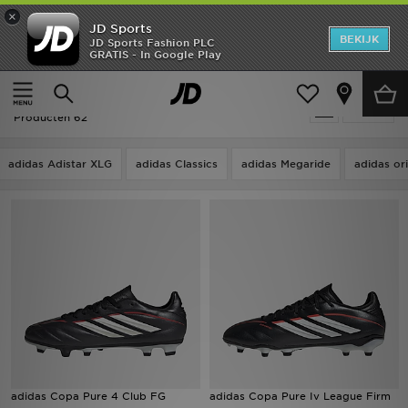
×
JD Sports
New In
BEKIJK
JD Sports Fashion PLC
GRATIS - In Google Play
Thuis
Adidas Copa
Heren
Adidas Copa
Verfijn
Dames
Producten 62
Kids
adidas Adistar XLG
adidas Classics
adidas Megaride
adidas or
Collecties
Merken
Voetbal
Sport
OFFERS
adidas Copa Pure 4 Club FG
adidas Copa Pure Iv League Firm
Download de app