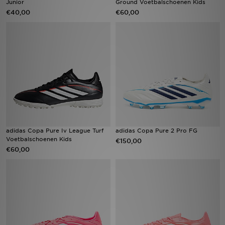
Junior
Ground Voetbalschoenen Kids
€40,00
€60,00
Winkel Zoeken
Bestelling Traceren
Mijn JD
Klantenservice
Vacatures
adidas Copa Pure Iv League Turf
adidas Copa Pure 2 Pro FG
Voetbalschoenen Kids
€150,00
€60,00