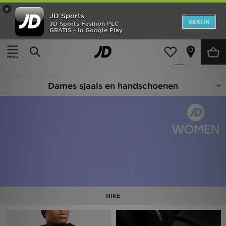
×
JD Sports
New In
BEKIJK
JD Sports Fashion PLC
GRATIS - In Google Play
Thuis
Vrouwen
Damesaccessoires
Sjaals & Handschoenen
Heren
Producten 14
Verfijn
Dames
Dames sjaals en handschoenen
Kids
Collecties
Merken
Voetbal
Sport
NIKE
OFFERS
Download de app