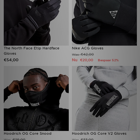
The North Face Etip Hardface
Nike ACG Gloves
Gloves
€42,00
Was
€54,00
Nu
€20,00
Bespaar 52%
Hoodrich OG Core Snood
Hoodrich OG Core V2 Gloves
€25,00
€33,00
Was
Was