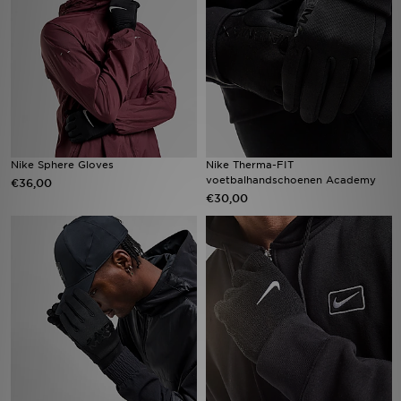
Winkel Zoeken
Bestelling Traceren
Mijn JD
Klantenservice
Nike Sphere Gloves
Nike Therma-FIT
voetbalhandschoenen Academy
€36,00
€30,00
Vacatures