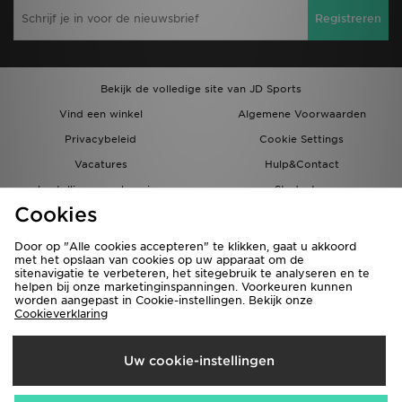
Registreren
Bekijk de volledige site van JD Sports
Vind een winkel
Algemene Voorwaarden
Privacybeleid
Cookie Settings
Vacatures
Hulp&Contact
bestellingen en levering
Studenten
Cookies
Partnerprogramma
JD Blog
Door op "Alle cookies accepteren" te klikken, gaat u akkoord
met het opslaan van cookies op uw apparaat om de
sitenavigatie te verbeteren, het sitegebruik te analyseren en te
helpen bij onze marketinginspanningen. Voorkeuren kunnen
worden aangepast in Cookie-instellingen. Bekijk onze
Cookieverklaring
Verzenden Naar
Uw cookie-instellingen
Nederland