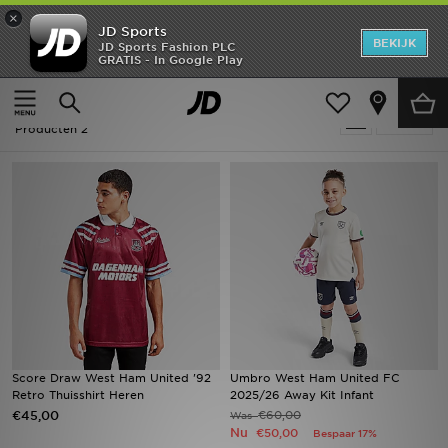
×
JD Sports
New In
BEKIJK
JD Sports Fashion PLC
GRATIS - In Google Play
Thuis
Voetbal - West Ham United
Heren
Voetbal - West Ham United
Verfijn
Dames
Producten 2
Kids
Collecties
Merken
Voetbal
Sport
Score Draw West Ham United '92
Umbro West Ham United FC
Retro Thuisshirt Heren
2025/26 Away Kit Infant
OFFERS
€45,00
€60,00
Was
Nu
€50,00
Bespaar 17%
Download de app