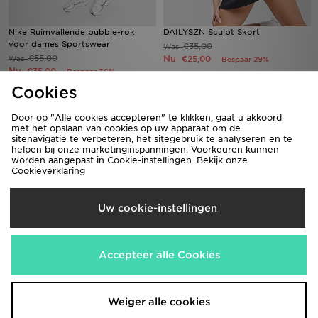
Nike Ruimvallende bubble-rok
DAILYSZN Sculpt Skort
voor dames Sportswear
€35,00
Was
€55,00
Nu
Was
€25,00
Bespaar 29%
Nu
€35,00
Bespaar 36%
Cookies
Door op "Alle cookies accepteren" te klikken, gaat u akkoord
met het opslaan van cookies op uw apparaat om de
sitenavigatie te verbeteren, het sitegebruik te analyseren en te
helpen bij onze marketinginspanningen. Voorkeuren kunnen
worden aangepast in Cookie-instellingen. Bekijk onze
Cookieverklaring
Uw cookie-instellingen
Jordan Brooklyn Pleated Skirt
DAILYSZN Sculpt Skort
€55,00
€35,00
Was
Was
Accepteer alle Cookies
Nu
Nu
€35,00
€25,00
Bespaar 36%
Bespaar 29%
Weiger alle cookies