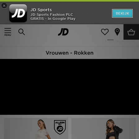
×
JD Sports
New In
BEKIJK
JD Sports Fashion PLC
GRATIS - In Google Play
Thuis
Vrouwen
Dameskleding
Rokken
Heren
Producten 34
Verfijn
Dames
Vrouwen - Rokken
Kids
Collecties
Merken
Voetbal
Sport
OFFERS
Download de app