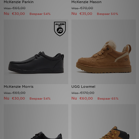
McKenzie Parkin
McKenzie Mason
€65,00
€70,00
Was
Was
Nu
Nu
Winkel Zoeken
€30,00
€35,00
Bespaar 54%
Bespaar 50%
Bestelling Traceren
Mijn JD
Klantenservice
Vacatures
McKenzie Morris
UGG Lowmel
€65,00
€170,00
Was
Was
Nu
Nu
€30,00
€60,00
Bespaar 54%
Bespaar 65%