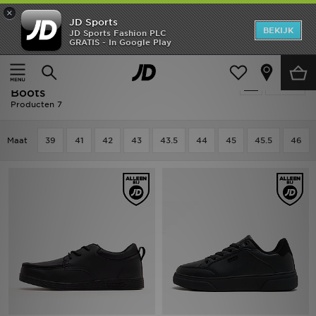
×
JD Sports
New In
BEKIJK
JD Sports Fashion PLC
GRATIS - In Google Play
Thuis
Mannen
Herenschoenen
Wandelschoenen & Boots
Heren
Sale | Mannen - Wandelschoenen &
Verfijn
Dames
Boots
Producten 7
Kids
Maat
39
41
42
43
43.5
44
45
45.5
46
Collecties
Merken
Voetbal
Sport
OFFERS
Download de app