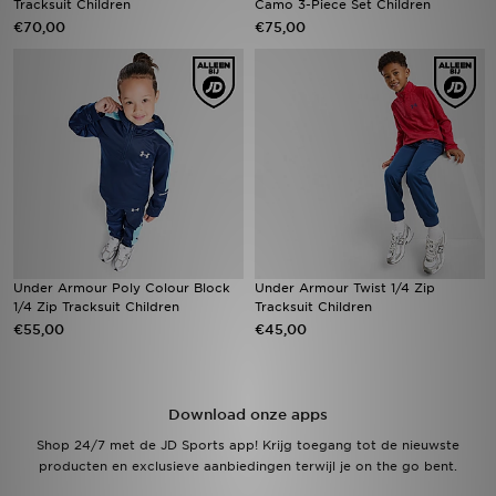
Tracksuit Children
Camo 3-Piece Set Children
€70,00
€75,00
Winkel Zoeken
Bestelling Traceren
Mijn JD
Klantenservice
Vacatures
Under Armour Poly Colour Block
Under Armour Twist 1/4 Zip
1/4 Zip Tracksuit Children
Tracksuit Children
€55,00
€45,00
Download onze apps
Shop 24/7 met de JD Sports app! Krijg toegang tot de nieuwste
producten en exclusieve aanbiedingen terwijl je on the go bent.