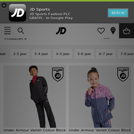
×
JD Sports
New In
BEKIJK
JD Sports Fashion PLC
GRATIS - In Google Play
Thuis
Kids
Kinderkleding (3-7 jaar)
Trainingspakken
Heren
Kids - Under Armour Trainingspakken
Verfijn
Dames
Producten 4
Kids
aat
2-3 jaar
3-4 jaar
4-5 jaar
5-6 jaar
6-7 jaar
7-8 jaar
Collecties
Merken
Voetbal
Sport
OFFERS
Under Armour Vanish Colour Block
Under Armour Vanish Colour Block
Download de app