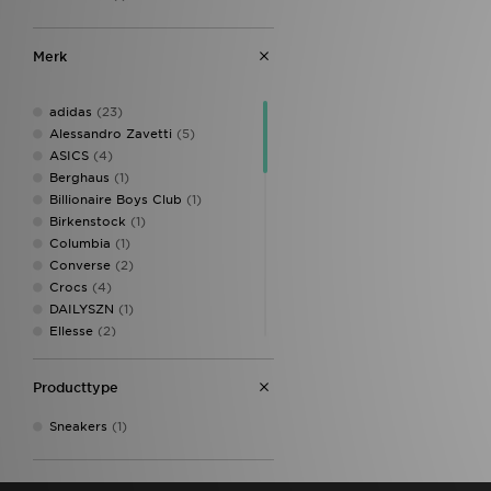
Merk
adidas
(23)
Alessandro Zavetti
(5)
ASICS
(4)
Berghaus
(1)
Billionaire Boys Club
(1)
Birkenstock
(1)
Columbia
(1)
Converse
(2)
Crocs
(4)
DAILYSZN
(1)
Ellesse
(2)
Fila
(1)
Havaianas
(1)
Producttype
HOKA
(1)
Hoodrich
(9)
Sneakers
(1)
HUGO
(1)
Jordan
(8)
Lacoste
(5)