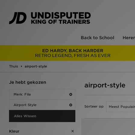
Back to School
Here
ED HARDY, BACK HARDER
RETRO LEGEND, FRESH AS EVER
Thuis
airport-style
Je hebt gekozen
airport-style
Merk: Fila
Airport Style
Sorteer op
Alles Wissen
Kleur