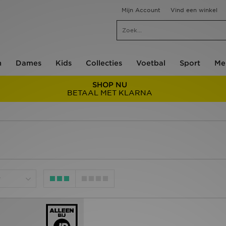
Mijn Account
Vind een winkel
n
Dames
Kids
Collecties
Voetbal
Sport
Me
SHOP NU
BETAAL MET KLARNA