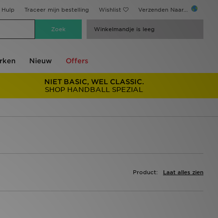
Hulp
Traceer mijn bestelling
Wishlist
Verzenden Naar...
Winkelmandje is leeg
rken
Nieuw
Offers
NIET BASIC, WEL CLASSIC.
SHOP HANDBALL SPEZIAL
Product:
Laat alles zien