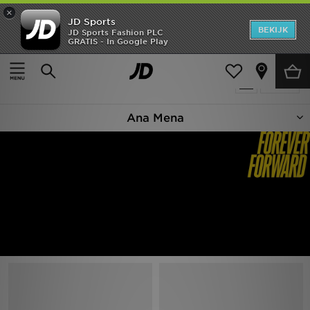
×
JD Sports
New In
BEKIJK
JD Sports Fashion PLC
GRATIS - In Google Play
Thuis
Ana Mena
Heren
Producten 42
Verfijn
Dames
Ana Mena
Kids
Collecties
Merken
Voetbal
Sport
OFFERS
Download de app