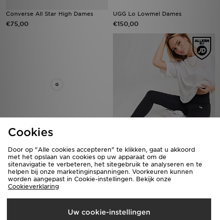
Converse All Star High Dames
UGG Lo Lowmel Dames
€75,00
€150,00
Cookies
LEVI'S Superlow Jeans
New Balance Essential Logo
Leggings
€75,00
Door op "Alle cookies accepteren" te klikken, gaat u akkoord
met het opslaan van cookies op uw apparaat om de
€50,00
sitenavigatie te verbeteren, het sitegebruik te analyseren en te
helpen bij onze marketinginspanningen. Voorkeuren kunnen
worden aangepast in Cookie-instellingen. Bekijk onze
Cookieverklaring
Uw cookie-instellingen