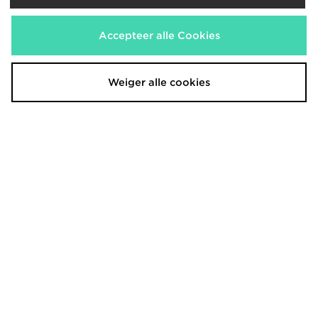
Accepteer alle Cookies
Converse All Star High Dames
UGG Classic Ultra Mini Boots
Weiger alle cookies
dames​
€75,00
€170,00
Converse All Star Ox Dames
Unlike Humans Mid-Rise Loose
Jeans
€70,00
€40,00
Was
Nu
€25,00
Bespaar 37%