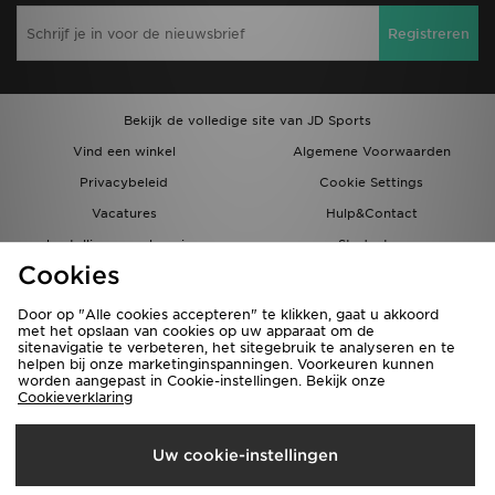
Registreren
Bekijk de volledige site van JD Sports
Vind een winkel
Algemene Voorwaarden
Privacybeleid
Cookie Settings
Vacatures
Hulp&Contact
bestellingen en levering
Studenten
Cookies
Partnerprogramma
JD Blog
Door op "Alle cookies accepteren" te klikken, gaat u akkoord
met het opslaan van cookies op uw apparaat om de
sitenavigatie te verbeteren, het sitegebruik te analyseren en te
helpen bij onze marketinginspanningen. Voorkeuren kunnen
worden aangepast in Cookie-instellingen. Bekijk onze
Cookieverklaring
Verzenden Naar
Uw cookie-instellingen
Nederland