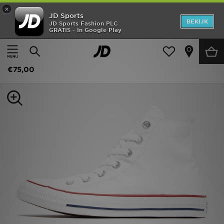
×
JD Sports
New In
BEKIJK
JD Sports Fashion PLC
GRATIS - In Google Play
Thuis
Vrouwen
Damesschoenen
Sneakers
Heren
Converse All Star High Dames
Dames
€75,00
Kids
Collecties
Merken
Voetbal
Sport
OFFERS
Download de app