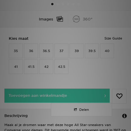
Winkel Zoeken
Images
360°
Bestelling Traceren
Kies maat
Size Guide
Mijn JD
35
36
36.5
37
39
39.5
40
Klantenservice
Vacatures
41
41.5
42
42.5
Toevoegen aan winkelmandje
Delen
Beschrijving
Maak al je dromen waar met deze hoge All Star-sneakers van
Converse voor dames. Dit beroemde model schoenen werd in 1917 op