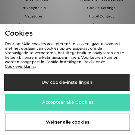
Privacybeleid
Cookie Settings
Vacatures
Hulp&Contact
bestellingen en levering
Studenten
Cookies
Partnerprogramma
JD Blog
Door op "Alle cookies accepteren" te klikken, gaat u akkoord
met het opslaan van cookies op uw apparaat om de
sitenavigatie te verbeteren, het sitegebruik te analyseren en te
helpen bij onze marketinginspanningen. Voorkeuren kunnen
worden aangepast in Cookie-instellingen. Bekijk onze
Cookieverklaring
Verzenden Naar
Uw cookie-instellingen
Nederland
Wij accepteren de volgende betaalmethoden
Accepteer alle Cookies
Bezoek onze bedrijfswebsite
www.jdplc.com
Weiger alle cookies
Copyright © 2026 JD Sports Fashion Plc, alle rechten voorbehouden.