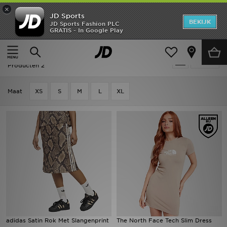
×
JD Sports
New In
BEKIJK
JD Sports Fashion PLC
GRATIS - In Google Play
Thuis
Vrouwen
Dameskleding
Jurken
Heren
Vrouwen - Beige Jurken
Verfijn
Dames
Producten 2
Kids
Maat
XS
S
M
L
XL
Collecties
Merken
Voetbal
Sport
OFFERS
adidas Satin Rok Met Slangenprint
The North Face Tech Slim Dress
Download de app