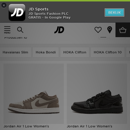
×
JD Sports
New In
BEKIJK
JD Sports Fashion PLC
GRATIS - In Google Play
Thuis
Vrouwen
Heren
Vrouwen - Jordan 1
Verfijn
Dames
Producten 10
Kids
Havaianas Slim
Hoka Bondi
HOKA Clifton
HOKA Clifton 10
Collecties
Merken
Voetbal
Sport
OFFERS
Jordan Air 1 Low Women's
Jordan Air 1 Low Women's
Download de app