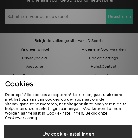
Meld je aan voor de JD Sports nieuwsbrief
Registreren
Bekijk de volledige site van JD Sports
Vind een winkel
Algemene Voorwaarden
Privacybeleid
Cookie Settings
Vacatures
Hulp&Contact
bestellingen en levering
Studenten
Cookies
Partnerprogramma
JD Blog
Door op "Alle cookies accepteren" te klikken, gaat u akkoord
met het opslaan van cookies op uw apparaat om de
sitenavigatie te verbeteren, het sitegebruik te analyseren en te
helpen bij onze marketinginspanningen. Voorkeuren kunnen
worden aangepast in Cookie-instellingen. Bekijk onze
Cookieverklaring
Verzenden Naar
Uw cookie-instellingen
Nederland