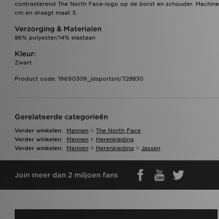
contrasterend The North Face-logo op de borst en schouder. Machine
cm en draagt maat S.
Verzorging & Materialen
86% polyester/14% elastaan
Kleur:
Zwart
Product code: 19690309_jdsportsnl/728830
Gerelateerde categorieën
Verder winkelen:
Mannen
>
The North Face
Verder winkelen:
Mannen
>
Herenkleding
Verder winkelen:
Mannen
>
Herenkleding
>
Jassen
Join meer dan 2 miljoen fans