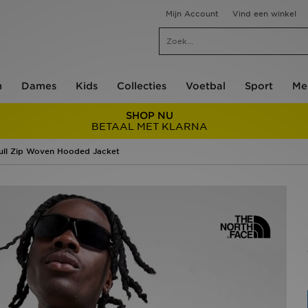
Mijn Account
Vind een winkel
n
Dames
Kids
Collecties
Voetbal
Sport
Me
SHOP NU
BETAAL MET KLARNA
ull Zip Woven Hooded Jacket