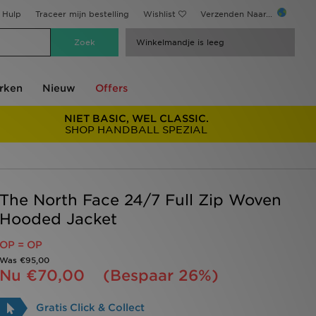
Hulp
Traceer mijn bestelling
Wishlist
Verzenden Naar...
Winkelmandje is leeg
rken
Nieuw
Offers
NIET BASIC, WEL CLASSIC.
SHOP HANDBALL SPEZIAL
The North Face 24/7 Full Zip Woven
Hooded Jacket
OP = OP
Was
€95,00
Nu
€70,00
(Bespaar 26%)
Gratis Click & Collect