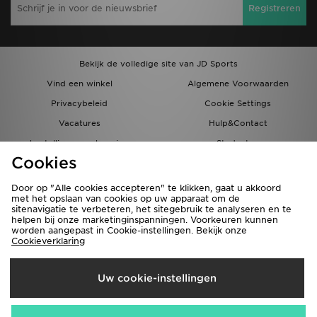
Registreren
Bekijk de volledige site van JD Sports
Vind een winkel
Algemene Voorwaarden
Privacybeleid
Cookie Settings
Vacatures
Hulp&Contact
bestellingen en levering
Studenten
Cookies
Partnerprogramma
JD Blog
Door op "Alle cookies accepteren" te klikken, gaat u akkoord
met het opslaan van cookies op uw apparaat om de
sitenavigatie te verbeteren, het sitegebruik te analyseren en te
helpen bij onze marketinginspanningen. Voorkeuren kunnen
worden aangepast in Cookie-instellingen. Bekijk onze
Cookieverklaring
Verzenden Naar
Uw cookie-instellingen
Nederland