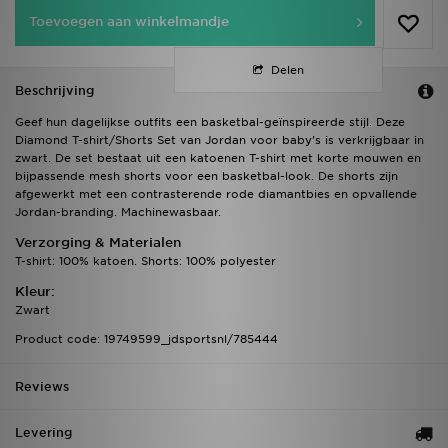
Toevoegen aan winkelmandje
Delen
Beschrijving
Geef hun dagelijkse outfits een basketbal-geïnspireerde stijl. Deze
Diamond T-shirt/Shorts Set van Jordan voor baby's is verkrijgbaar in
zwart. De set bestaat uit een katoenen T-shirt met korte mouwen en
bijpassende mesh shorts voor een basketbal-look. De shorts zijn
afgewerkt met een contrasterende rode diamantbies en opvallende
Jordan-branding. Machinewasbaar.
Verzorging & Materialen
T-shirt: 100% katoen. Shorts: 100% polyester
Kleur:
Zwart
Product code: 19749599_jdsportsnl/785444
Reviews
Levering