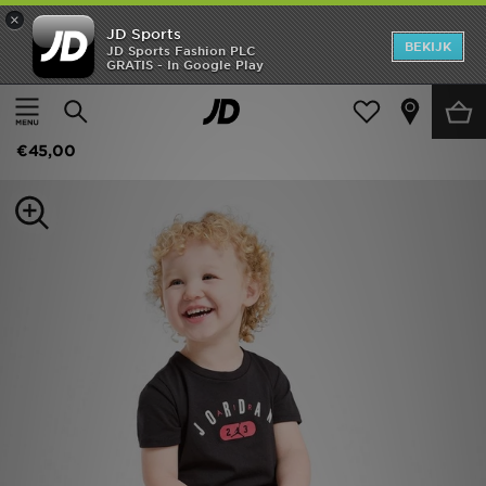
×
JD Sports
New In
BEKIJK
JD Sports Fashion PLC
GRATIS - In Google Play
Thuis
Kids
Babykleding (0-3 jaar)
Heren
Jordan Diamond T-Shirt/Shorts Set Infant
Dames
€45,00
Kids
Collecties
Merken
Voetbal
Sport
OFFERS
Download de app