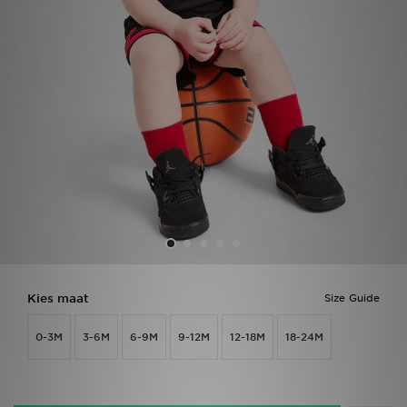
Winkel Zoeken
Bestelling Traceren
Mijn JD
Klantenservice
Vacatures
Kies maat
Size Guide
0-3M
3-6M
6-9M
9-12M
12-18M
18-24M