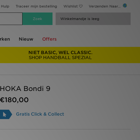
Hulp
Traceer mijn bestelling
Wishlist
Verzenden Naar...
Winkelmandje is leeg
rken
Nieuw
Offers
NIET BASIC, WEL CLASSIC.
SHOP HANDBALL SPEZIAL
HOKA Bondi 9
€180,00
Gratis Click & Collect