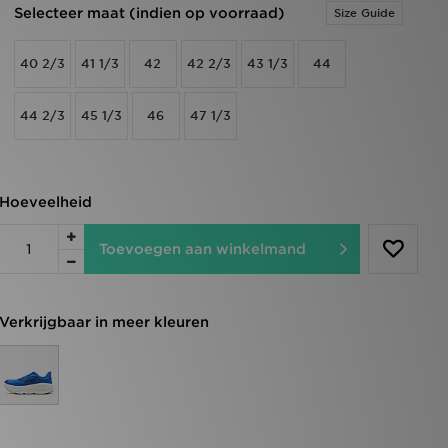
Selecteer maat (indien op voorraad)
Size Guide
40 2/3
41 1/3
42
42 2/3
43 1/3
44
44 2/3
45 1/3
46
47 1/3
Hoeveelheid
Toevoegen aan winkelmand
Verkrijgbaar in meer kleuren