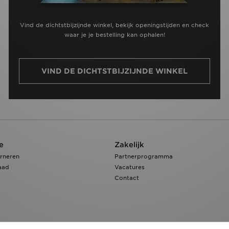
Vind de dichtstbijzijnde winkel, bekijk openingstijden en check
waar je je bestelling kan ophalen!
VIND DE DICHTSTBIJZIJNDE WINKEL
e
Zakelijk
rneren
Partnerprogramma
aad
Vacatures
Contact