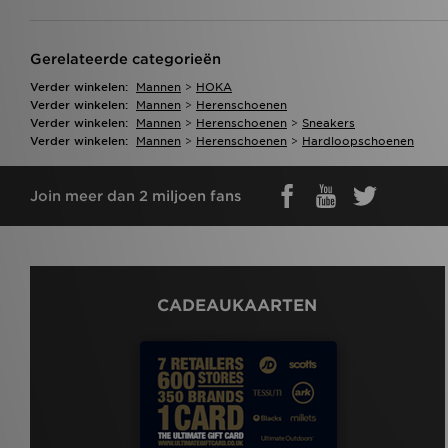
Gerelateerde categorieën
Verder winkelen:
Mannen
>
HOKA
Verder winkelen:
Mannen
>
Herenschoenen
Verder winkelen:
Mannen
>
Herenschoenen
>
Sneakers
Verder winkelen:
Mannen
>
Herenschoenen
>
Hardloopschoenen
Join meer dan 2 miljoen fans
CADEAUKAARTEN