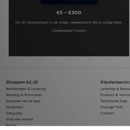
€5 - €300
De JD Cadeaukaart is de enige cadeaukaart die je nodig hebt.
Cadeaukaart kopen
Shoppen bij JD
Klantenservic
Bestellingen & Levering
Levering & Retou
Betaling & Promoties
Product & Voorr
Shoppen via de app
Technische hulp
Studenten
Overige FAQ
Sizeguide
Contact
Vind een winkel
Klarna