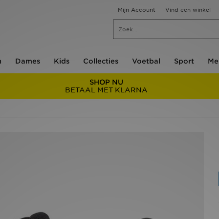
Mijn Account
Vind een winkel
n
Dames
Kids
Collecties
Voetbal
Sport
Me
SHOP NU
BETAAL MET KLARNA