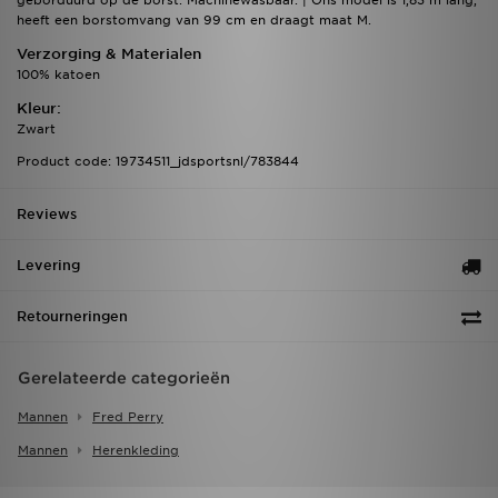
geborduurd op de borst. Machinewasbaar. | Ons model is 1,83 m lang,
heeft een borstomvang van 99 cm en draagt maat M.
Verzorging & Materialen
100% katoen
Kleur:
Zwart
Product code: 19734511_jdsportsnl/783844
Reviews
Levering
Retourneringen
Gerelateerde categorieën
Mannen
Fred Perry
Mannen
Herenkleding