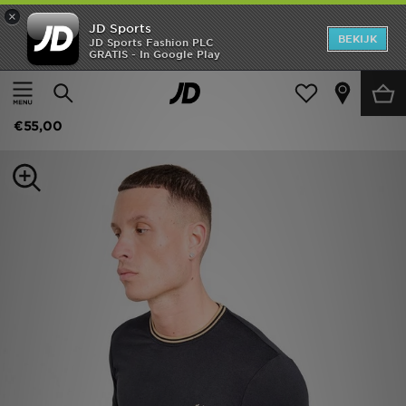
×
JD Sports
New In
BEKIJK
JD Sports Fashion PLC
GRATIS - In Google Play
Thuis
Mannen
Herenkleding
Heren
Fred Perry Twin Tipped T-Shirt
Dames
€55,00
Kids
Collecties
Merken
Voetbal
Sport
OFFERS
Download de app