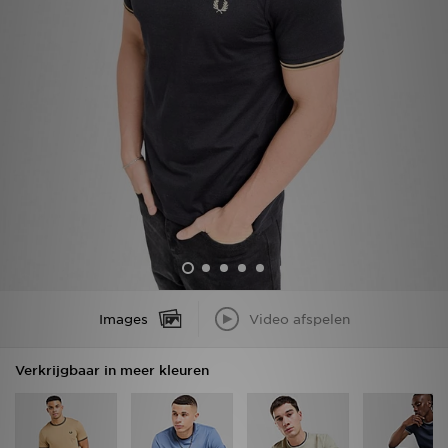
Winkel Zoeken
Bestelling Traceren
Mijn JD
Klantenservice
Vacatures
Images
Video afspelen
Verkrijgbaar in meer kleuren