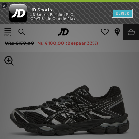
×
JD Sports
New In
BEKIJK
JD Sports Fashion PLC
GRATIS - In Google Play
Thuis
Vrouwen
Damesschoenen
Sneakers
Heren
ASICS GEL-CUMULUS 16 Dames
Dames
Was
€150,00
Nu
€100,00
(Bespaar 33%)
Kids
Collecties
Merken
Voetbal
Sport
OFFERS
Download de app