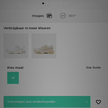
Winkel Zoeken
Images
360°
Bestelling Traceren
Verkrijgbaar in meer kleuren
Mijn JD
Klantenservice
Vacatures
Kies maat
Size Guide
38
Toevoegen aan winkelmandje