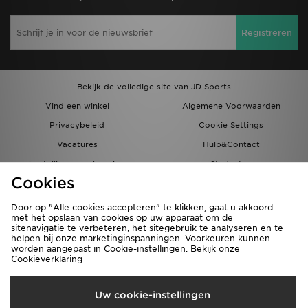
Registreren
Bekijk de volledige site van JD Sports
Vind een winkel
Algemene Voorwaarden
Privacybeleid
Cookie Settings
Vacatures
Hulp&Contact
bestellingen en levering
Studenten
Cookies
Partnerprogramma
JD Blog
Door op "Alle cookies accepteren" te klikken, gaat u akkoord
met het opslaan van cookies op uw apparaat om de
sitenavigatie te verbeteren, het sitegebruik te analyseren en te
helpen bij onze marketinginspanningen. Voorkeuren kunnen
worden aangepast in Cookie-instellingen. Bekijk onze
Cookieverklaring
Verzenden Naar
Uw cookie-instellingen
Nederland