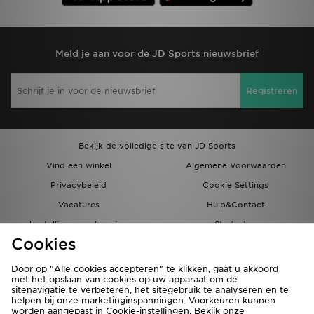
Meld je aan voor de JD Sports nieuwsbrief
Registreren
Bekijk de volledige site van JD Sports
Vind een winkel
Algemene Voorwaarden
Privacybeleid
Cookie Settings
Vacatures
Hulp&Contact
bestellingen en levering
Studenten
Cookies
Partnerprogramma
JD Blog
Door op "Alle cookies accepteren" te klikken, gaat u akkoord
met het opslaan van cookies op uw apparaat om de
sitenavigatie te verbeteren, het sitegebruik te analyseren en te
helpen bij onze marketinginspanningen. Voorkeuren kunnen
worden aangepast in Cookie-instellingen. Bekijk onze