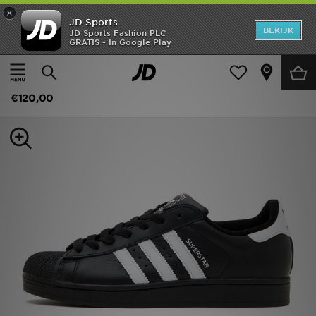
×
JD Sports
New In
BEKIJK
JD Sports Fashion PLC
GRATIS - In Google Play
Thuis
Vrouwen
Damesschoenen
Sneakers
Heren
adidas Originals Superstar II
Dames
€120,00
Kids
Collecties
Merken
Voetbal
Sport
OFFERS
Download de app