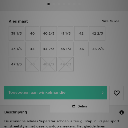
Winkel Zoeken
Kies maat
Size Guide
Bestelling Traceren
39 1/3
40
40 2/3
41 1/3
42
42 2/3
Mijn JD
43 1/3
44
44 2/3
45 1/3
46
46 2/3
Klantenservice
47 1/3
48
48 2/3
49 1/3
Vacatures
Toevoegen aan winkelmandje
Delen
Beschrijving
De iconische adidas Superstar schoen is terug. Stap in 50 jaar sport
en streetstyle met deze low-top sneakers. Het gladde leren