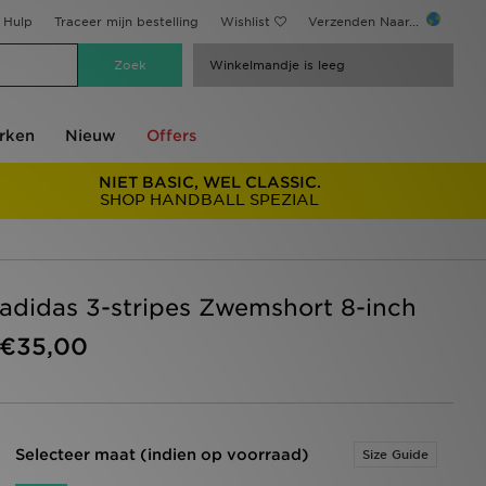
Hulp
Traceer mijn bestelling
Wishlist
Verzenden Naar...
Winkelmandje is leeg
rken
Nieuw
Offers
NIET BASIC, WEL CLASSIC.
SHOP HANDBALL SPEZIAL
adidas 3-stripes Zwemshort 8-inch
€35,00
Selecteer maat (indien op voorraad)
Size Guide