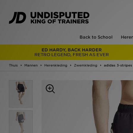
Back to School
Here
ED HARDY, BACK HARDER
RETRO LEGEND, FRESH AS EVER
Thuis
Mannen
Herenkleding
Zwemkleding
adidas 3-stripe