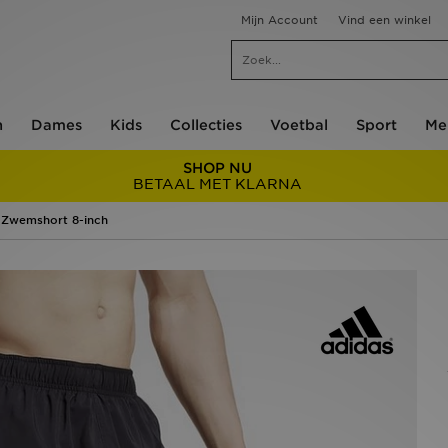
Mijn Account
Vind een winkel
n
Dames
Kids
Collecties
Voetbal
Sport
Me
SHOP NU
BETAAL MET KLARNA
s Zwemshort 8-inch