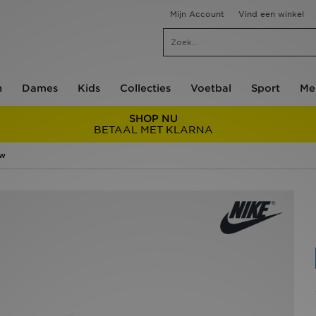
Mijn Account
Vind een winkel
n
Dames
Kids
Collecties
Voetbal
Sport
Me
SHOP NU
BETAAL MET KLARNA
ow