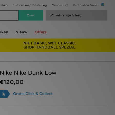
Hulp
Traceer mijn bestelling
Wishlist
Verzenden Naar...
Winkelmandje is leeg
rken
Nieuw
Offers
NIET BASIC, WEL CLASSIC.
SHOP HANDBALL SPEZIAL
Nike Nike Dunk Low
€120,00
Gratis Click & Collect