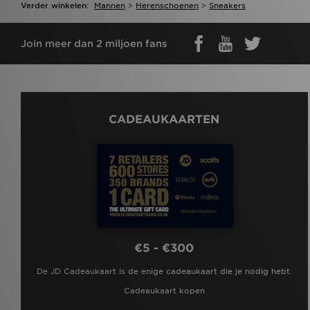
Verder winkelen:
Mannen
>
Herenschoenen
>
Sneakers
Join meer dan 2 miljoen fans
CADEAUKAARTEN
€5 - €300
De JD Cadeaukaart is de enige cadeaukaart die je nodig hebt.
Cadeaukaart kopen