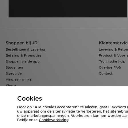
Shoppen bij JD
Klantenservic
Bestellingen & Levering
Levering & Retou
Betaling & Promoties
Product & Voorr
Shoppen via de app
Technische hulp
Studenten
Overige FAQ
Sizeguide
Contact
Vind een winkel
Klarna
JD Blog
Cookies
Door op "Alle cookies accepteren" te klikken, gaat u akkoord
uw apparaat om de sitenavigatie te verbeteren, het sitegebrui
Bezoek onze bedrijfswebsite
www.jdplc.com
onze marketinginspanningen. Voorkeuren kunnen worden aange
Bekijk onze
Cookieverklaring
Copyright © 2026 JD Sports Fashion Plc, alle rechten voorbehouden.