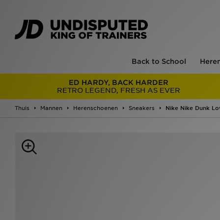
Back to School
Here
ED HARDY, BACK HARDER
RETRO LEGEND, FRESH AS EVER
Thuis
Mannen
Herenschoenen
Sneakers
Nike Nike Dunk L