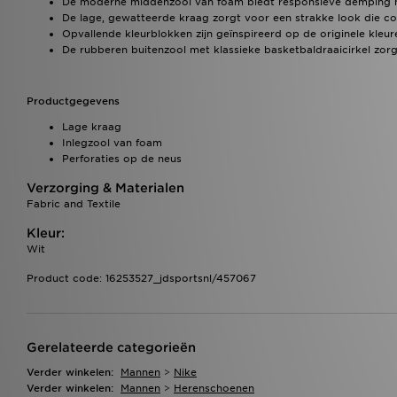
De moderne middenzool van foam biedt responsieve demping me
De lage, gewatteerde kraag zorgt voor een strakke look die com
Opvallende kleurblokken zijn geïnspireerd op de originele kleu
De rubberen buitenzool met klassieke basketbaldraaicirkel zorgt 
Productgegevens
Lage kraag
Inlegzool van foam
Perforaties op de neus
Verzorging & Materialen
Fabric and Textile
Kleur:
Wit
Product code: 16253527_jdsportsnl/457067
Gerelateerde categorieën
Verder winkelen:
Mannen
>
Nike
Verder winkelen:
Mannen
>
Herenschoenen