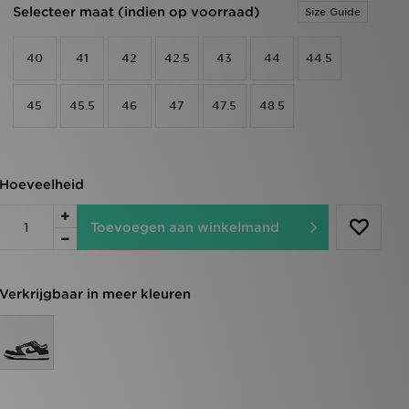
Selecteer maat (indien op voorraad)
Size Guide
40
41
42
42.5
43
44
44.5
45
45.5
46
47
47.5
48.5
Hoeveelheid
Toevoegen aan winkelmand
Verkrijgbaar in meer kleuren