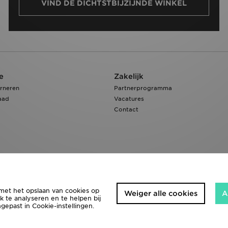
VIND DE DICHTSTBIJZIJNDE WINKEL
e
Zakelijk
rneren
Partnerprogramma
aad
Vacatures
Contact
 met het opslaan van cookies op
Weiger alle cookies
A
k te analyseren en te helpen bij
past in Cookie-instellingen.