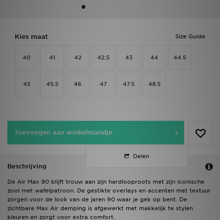
Winkel Zoeken
Kies maat
Size Guide
Bestelling Traceren
40
41
42
42.5
43
44
44.5
Mijn JD
45
45.5
46
47
47.5
48.5
Klantenservice
Vacatures
Toevoegen aan winkelmandje
Delen
Beschrijving
De Air Max 90 blijft trouw aan zijn hardlooproots met zijn iconische
zool met wafelpatroon. De gestikte overlays en accenten met textuur
zorgen voor de look van de jaren 90 waar je gek op bent. De
zichtbare Max Air demping is afgewerkt met makkelijk te stylen
kleuren en zorgt voor extra comfort.