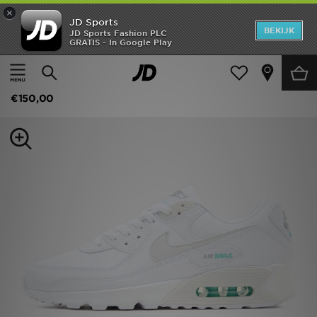
×
JD Sports
New In
BEKIJK
JD Sports Fashion PLC
GRATIS - In Google Play
Thuis
Mannen
Herenschoenen
Sneakers
Heren
Nike Herenschoenen Air Max 90
Dames
€150,00
Kids
Collecties
Merken
Voetbal
Sport
OFFERS
Download de app