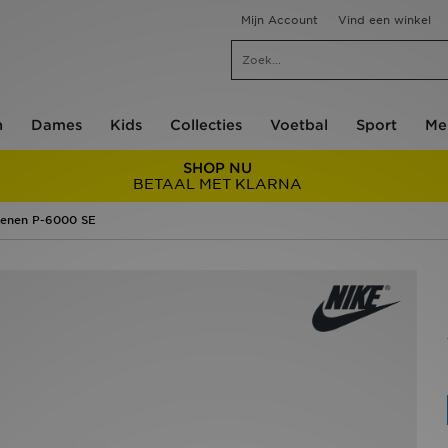
Mijn Account
Vind een winkel
n
Dames
Kids
Collecties
Voetbal
Sport
Me
SHOP NU
BETAAL MET KLARNA
enen P-6000 SE