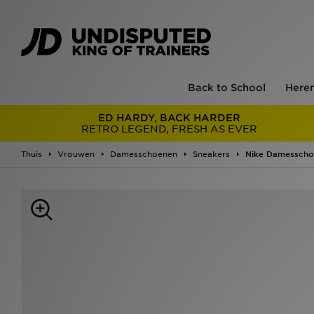
Back to School
Here
ED HARDY, BACK HARDER
RETRO LEGEND, FRESH AS EVER
Thuis
Vrouwen
Damesschoenen
Sneakers
Nike Damesscho