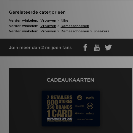
Gerelateerde categorieën
Verder winkelen:
Vrouwen
>
Nike
Verder winkelen:
Vrouwen
>
Damesschoenen
Verder winkelen:
Vrouwen
>
Damesschoenen
>
Sneakers
Join meer dan 2 miljoen fans
CADEAUKAARTEN