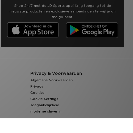
Shop 24/7 met de JD Sports app! Krijg toegang tot de
nieuwste producten en exclusieve aanbiedingen terwijl je on
the go bent.
Privacy & Voorwaarden
Algemene Voorwaarden
Privacy
Cookies
Cookie Settings
Toegankelijkheid
moderne slavernij