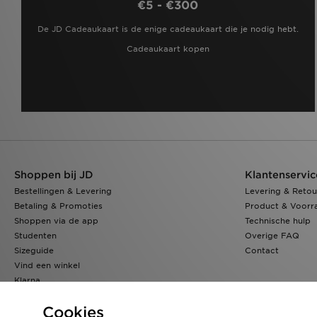
€5 - €300
De JD Cadeaukaart is de enige cadeaukaart die je nodig hebt.
Cadeaukaart kopen
Shoppen bij JD
Klantenservic
Bestellingen & Levering
Levering & Retou
Betaling & Promoties
Product & Voorr
Shoppen via de app
Technische hulp
Studenten
Overige FAQ
Sizeguide
Contact
Vind een winkel
Klarna
JD Blog
Cookies