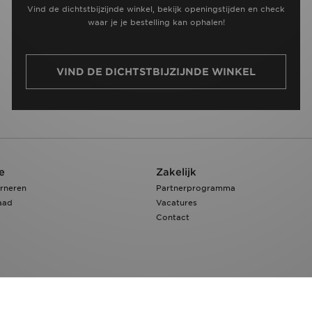
Vind de dichtstbijzijnde winkel, bekijk openingstijden en check
waar je je bestelling kan ophalen!
VIND DE DICHTSTBIJZIJNDE WINKEL
e
Zakelijk
rneren
Partnerprogramma
aad
Vacatures
Contact