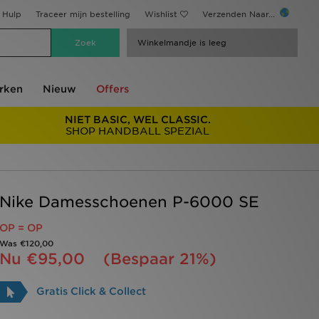
Hulp
Traceer mijn bestelling
Wishlist
Verzenden Naar...
Winkelmandje is leeg
rken
Nieuw
Offers
NIET BASIC, WEL CLASSIC.
SHOP HANDBALL SPEZIAL
Nike Damesschoenen P-6000 SE
OP = OP
Was
€120,00
Nu
€95,00
(Bespaar 21%)
Gratis Click & Collect