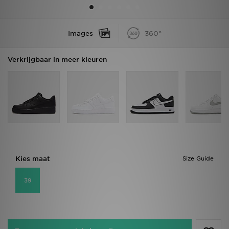
Winkel Zoeken
Images
360°
Bestelling Traceren
Verkrijgbaar in meer kleuren
Mijn JD
Klantenservice
Vacatures
Kies maat
Size Guide
39