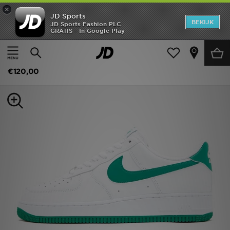
×
JD Sports
New In
BEKIJK
JD Sports Fashion PLC
GRATIS - In Google Play
Thuis
Mannen
Herenschoenen
Sneakers
Heren
Nike Air Force 1 Heren
Dames
€120,00
Kids
Collecties
Merken
Voetbal
Sport
OFFERS
Download de app