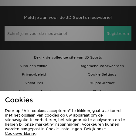
Meld je aan voor de JD Sports nieuwsbrief
Registreren
Bekijk de volledige site van JD Sports
Vind een winkel
Algemene Voorwaarden
Privacybeleid
Cookie Settings
Vacatures
Hulp&Contact
bestellingen en levering
Studenten
Cookies
Partnerprogramma
JD Blog
Door op "Alle cookies accepteren" te klikken, gaat u akkoord
met het opslaan van cookies op uw apparaat om de
sitenavigatie te verbeteren, het sitegebruik te analyseren en te
helpen bij onze marketinginspanningen. Voorkeuren kunnen
worden aangepast in Cookie-instellingen. Bekijk onze
Cookieverklaring