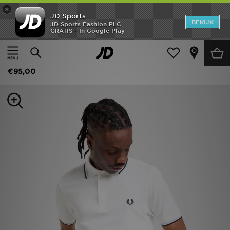
×
JD Sports
New In
BEKIJK
JD Sports Fashion PLC
GRATIS - In Google Play
Thuis
Mannen
Herenkleding
Poloshirts
Heren
Fred Perry Twin Tipped Polo Shirt
Dames
€95,00
Kids
Collecties
Merken
Voetbal
Sport
OFFERS
Download de app