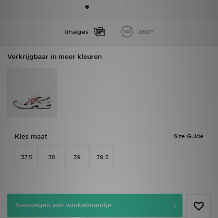
Winkel Zoeken
Images
360°
Bestelling Traceren
Verkrijgbaar in meer kleuren
Mijn JD
Klantenservice
Vacatures
Kies maat
Size Guide
37.5
38
39
39.5
Toevoegen aan winkelmandje