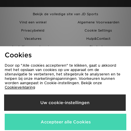
Bekijk de volledige site van JD Sports
Vind een winkel
Algemene Voorwaarden
Privacybeleid
Cookie Settings
Vacatures
Hulp&Contact
bestellingen en levering
Studenten
Cookies
Partnerprogramma
JD Blog
Door op "Alle cookies accepteren" te klikken, gaat u akkoord
met het opslaan van cookies op uw apparaat om de
sitenavigatie te verbeteren, het sitegebruik te analyseren en te
helpen bij onze marketinginspanningen. Voorkeuren kunnen
worden aangepast in Cookie-instellingen. Bekijk onze
Cookieverklaring
Verzenden Naar
Uw cookie-instellingen
Nederland
Wij accepteren de volgende betaalmethoden
Accepteer alle Cookies