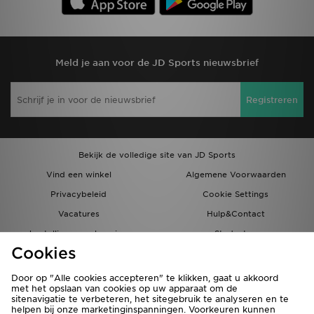
Meld je aan voor de JD Sports nieuwsbrief
Registreren
Bekijk de volledige site van JD Sports
Vind een winkel
Algemene Voorwaarden
Privacybeleid
Cookie Settings
Vacatures
Hulp&Contact
bestellingen en levering
Studenten
Cookies
Partnerprogramma
JD Blog
Door op "Alle cookies accepteren" te klikken, gaat u akkoord
met het opslaan van cookies op uw apparaat om de
sitenavigatie te verbeteren, het sitegebruik te analyseren en te
helpen bij onze marketinginspanningen. Voorkeuren kunnen