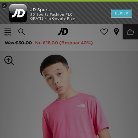
×
JD Sports
New In
BEKIJK
JD Sports Fashion PLC
GRATIS - In Google Play
Thuis
Kids
Junior Kleding (8-15 jaar)
Heren
The North Face Embossed T-Shirt Junior
Dames
Was
€30,00
Nu
€18,00
(Bespaar 40%)
Kids
Collecties
Merken
Voetbal
Sport
OFFERS
Download de app