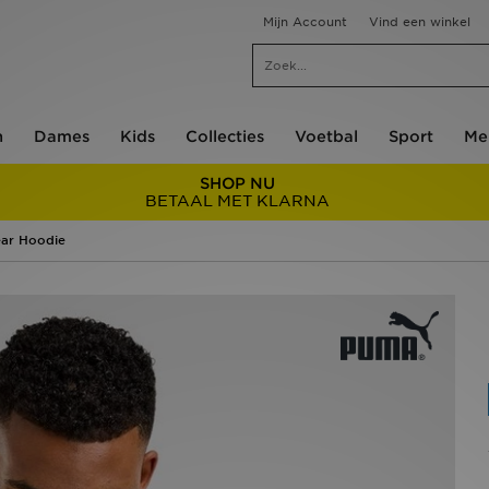
Mijn Account
Vind een winkel
n
Dames
Kids
Collecties
Voetbal
Sport
Me
SHOP NU
BETAAL MET KLARNA
ar Hoodie