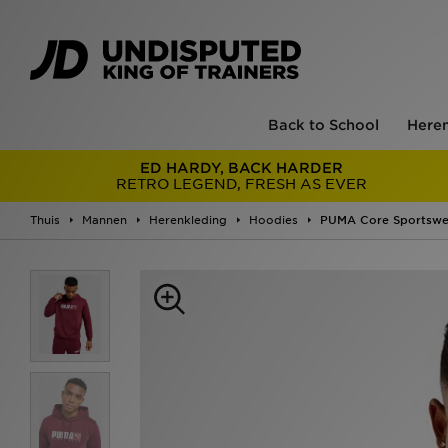
Back to School
Here
ED HARDY, BACK HARDER
RETRO LEGEND, FRESH AS EVER
Thuis
Mannen
Herenkleding
Hoodies
PUMA Core Sportswe