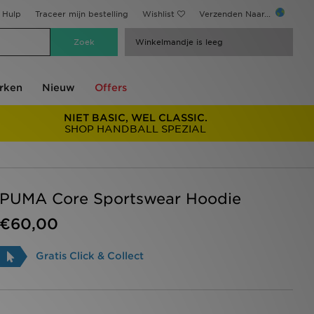
Hulp
Traceer mijn bestelling
Wishlist
Verzenden Naar...
Winkelmandje is leeg
rken
Nieuw
Offers
NIET BASIC, WEL CLASSIC.
SHOP HANDBALL SPEZIAL
PUMA Core Sportswear Hoodie
€60,00
Gratis Click & Collect