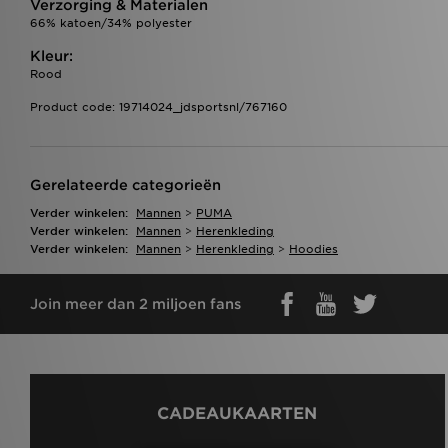
Verzorging & Materialen
66% katoen/34% polyester
Kleur:
Rood
Product code: 19714024_jdsportsnl/767160
Gerelateerde categorieën
Verder winkelen:
Mannen
>
PUMA
Verder winkelen:
Mannen
>
Herenkleding
Verder winkelen:
Mannen
>
Herenkleding
>
Hoodies
Join meer dan 2 miljoen fans
CADEAUKAARTEN