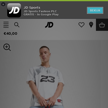
×
JD Sports
New In
BEKIJK
JD Sports Fashion PLC
GRATIS - In Google Play
Thuis
Vrouwen
Damesaccessoires
Heren
Jordan Swoosh Air Backpack
Dames
€40,00
Kids
Collecties
Merken
Voetbal
Sport
OFFERS
Download de app