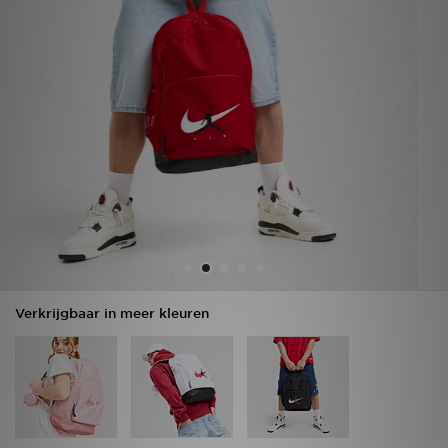
Winkel Zoeken
Bestelling Traceren
Mijn JD
Klantenservice
Vacatures
Verkrijgbaar in meer kleuren