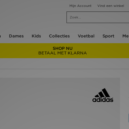
Mijn Account
Vind een winkel
n
Dames
Kids
Collecties
Voetbal
Sport
Me
SHOP NU
BETAAL MET KLARNA