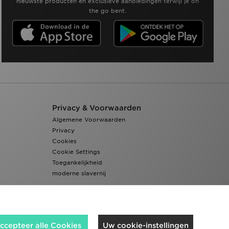
nieuwste producten en exclusieve aanbiedingen terwijl je on
the go bent.
Privacy & Voorwaarden
Algemene Voorwaarden
Privacy
Cookies
Cookie Settings
Toegankelijkheid
moderne slavernij
ccepteer alle Cookies
Uw cookie-instellingen