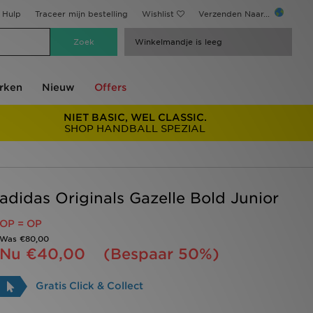
Hulp
Traceer mijn bestelling
Wishlist
Verzenden Naar...
Winkelmandje is leeg
rken
Nieuw
Offers
NIET BASIC, WEL CLASSIC.
SHOP HANDBALL SPEZIAL
adidas Originals Gazelle Bold Junior
OP = OP
Was
€80,00
Nu
€40,00
(Bespaar 50%)
Gratis Click & Collect