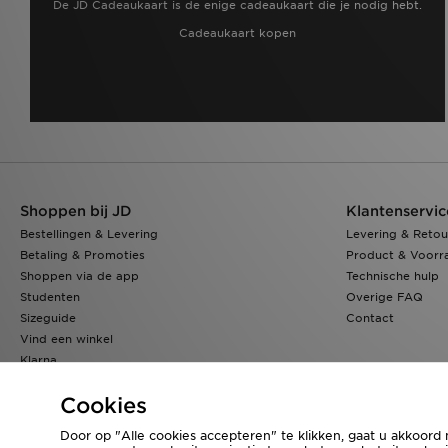
De JD Cadeaukaart is de enige cadeaukaart die je nodig hebt.
Cadeaukaart kopen
Shoppen bij JD
Klantenservic
Bestellingen & Levering
Levering & Retou
Betaling & Promoties
Product & Voorr
Shoppen via de app
Technische hulp
Studenten
Overige FAQ
Sizeguide
Contact
Vind een winkel
Klarna
JD Blog
Cookies
Door op "Alle cookies accepteren" te klikken, gaat u akkoord