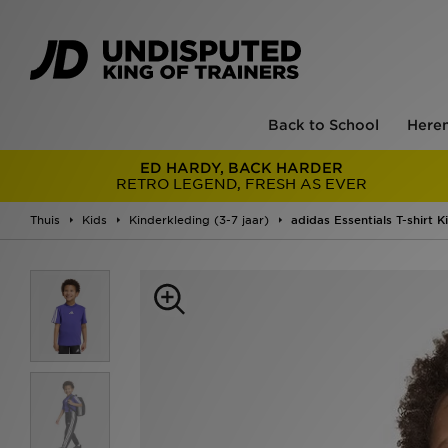
Back to School
Here
ED HARDY, BACK HARDER
RETRO LEGEND, FRESH AS EVER
Thuis
Kids
Kinderkleding (3-7 jaar)
adidas Essentials T-shirt K