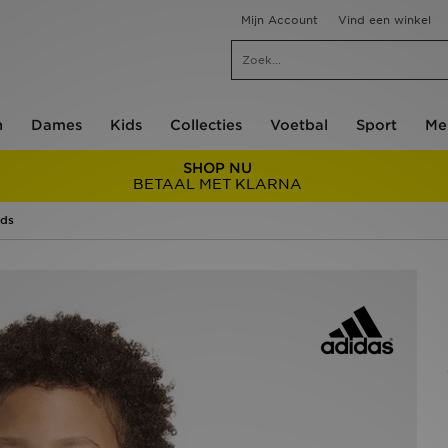
Mijn Account
Vind een winkel
n
Dames
Kids
Collecties
Voetbal
Sport
Me
SHOP NU
BETAAL MET KLARNA
ids