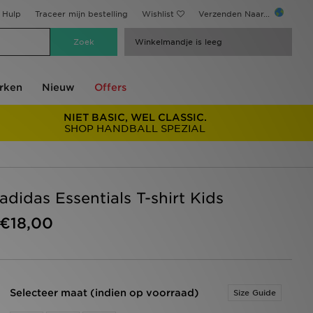
Hulp
Traceer mijn bestelling
Wishlist
Verzenden Naar...
Winkelmandje is leeg
rken
Nieuw
Offers
NIET BASIC, WEL CLASSIC.
SHOP HANDBALL SPEZIAL
adidas Essentials T-shirt Kids
€18,00
Selecteer maat (indien op voorraad)
Size Guide