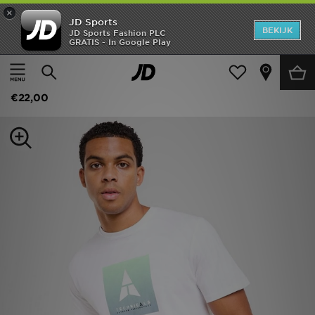
×
JD Sports
New In
BEKIJK
JD Sports Fashion PLC
GRATIS - In Google Play
Thuis
Mannen
Herenkleding
Heren
Technicals Lotus Box T-Shirt
Dames
€22,00
Kids
Collecties
Merken
Voetbal
Sport
OFFERS
Download de app