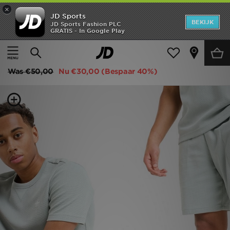
×
JD Sports
New In
BEKIJK
JD Sports Fashion PLC
GRATIS - In Google Play
Thuis
Mannen
Herenkleding
Shorts
Heren
adidas Originals Waffle Shorts
Dames
Was
€50,00
Nu
€30,00
(Bespaar 40%)
Kids
Collecties
Merken
Voetbal
Sport
OFFERS
Download de app