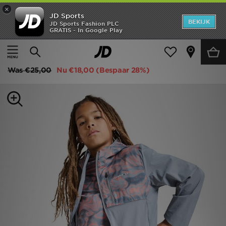
×
JD Sports
New In
BEKIJK
JD Sports Fashion PLC
GRATIS - In Google Play
Thuis
Kids
Junior Kleding (8-15 jaar)
Shorts
Heren
Technicals Fells Shorts Junior
Dames
Was
€25,00
Nu
€18,00
(Bespaar 28%)
Kids
Collecties
Merken
Voetbal
Sport
OFFERS
Download de app