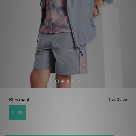
Winkel Zoeken
Bestelling Traceren
Mijn JD
Klantenservice
Vacatures
Kies maat
Size Guide
14-15Y