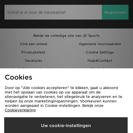
Registreren
Bekijk de volledige site van JD Sports
Vind een winkel
Algemene Voorwaarden
Privacybeleid
Cookie Settings
Vacatures
Hulp&Contact
bestellingen en levering
Studenten
Cookies
Partnerprogramma
JD Blog
Door op "Alle cookies accepteren" te klikken, gaat u akkoord
met het opslaan van cookies op uw apparaat om de
sitenavigatie te verbeteren, het sitegebruik te analyseren en te
helpen bij onze marketinginspanningen. Voorkeuren kunnen
worden aangepast in Cookie-instellingen. Bekijk onze
Cookieverklaring
Verzenden Naar
Uw cookie-instellingen
Nederland