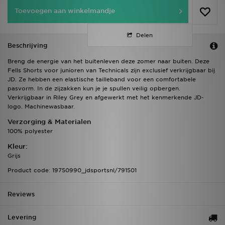
Toevoegen aan winkelmandje
Delen
Beschrijving
Breng de energie van het buitenleven deze zomer naar buiten. Deze
Fells Shorts voor junioren van Technicals zijn exclusief verkrijgbaar bij
JD. Ze hebben een elastische tailleband voor een comfortabele
pasvorm. In de zijzakken kun je je spullen veilig opbergen.
Verkrijgbaar in Riley Grey en afgewerkt met het kenmerkende JD-
logo. Machinewasbaar.
Verzorging & Materialen
100% polyester
Kleur:
Grijs
Product code: 19750990_jdsportsnl/791501
Reviews
Levering