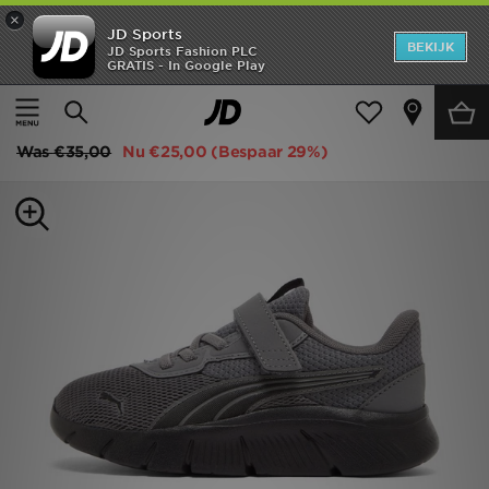
×
JD Sports
New In
BEKIJK
JD Sports Fashion PLC
GRATIS - In Google Play
Thuis
Kids
Kinderschoenen (Maten 28-35)
Alle Sneakers
Heren
PUMA FlexFocus Kids
Dames
Was
€35,00
Nu
€25,00
(Bespaar 29%)
Kids
Collecties
Merken
Voetbal
Sport
OFFERS
Download de app