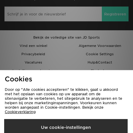
Registreren
Bekijk de volledige site van JD Sports
Vind een winkel
Algemene Voorwaarden
Privacybeleid
Cookie Settings
Vacatures
Hulp&Contact
bestellingen en levering
Studenten
Cookies
Partnerprogramma
JD Blog
Door op "Alle cookies accepteren" te klikken, gaat u akkoord
met het opslaan van cookies op uw apparaat om de
sitenavigatie te verbeteren, het sitegebruik te analyseren en te
helpen bij onze marketinginspanningen. Voorkeuren kunnen
worden aangepast in Cookie-instellingen. Bekijk onze
Cookieverklaring
Verzenden Naar
Uw cookie-instellingen
Nederland