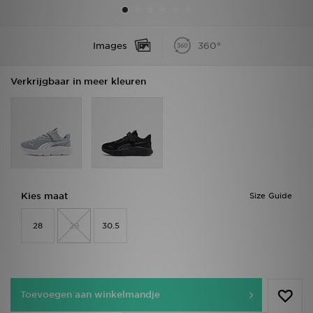
Winkel Zoeken
Images
360°
Bestelling Traceren
Verkrijgbaar in meer kleuren
Mijn JD
Klantenservice
Vacatures
Kies maat
Size Guide
28
29
30.5
Toevoegen aan winkelmandje