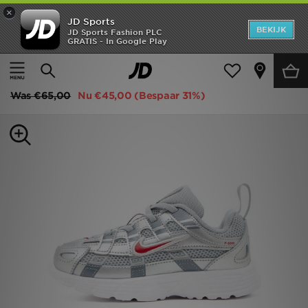
×
JD Sports
New In
BEKIJK
JD Sports Fashion PLC
GRATIS - In Google Play
Thuis
Kids
Babyschoenen (Maten 16-27)
Alle Sneakers
Heren
Nike Schoenen voor baby's/peuters P-6000
Dames
Was
€65,00
Nu
€45,00
(Bespaar 31%)
Kids
Collecties
Merken
Voetbal
Sport
OFFERS
Download de app