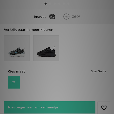
Winkel Zoeken
Images
360°
Bestelling Traceren
Verkrijgbaar in meer kleuren
Mijn JD
Klantenservice
Vacatures
Kies maat
Size Guide
21
Toevoegen aan winkelmandje