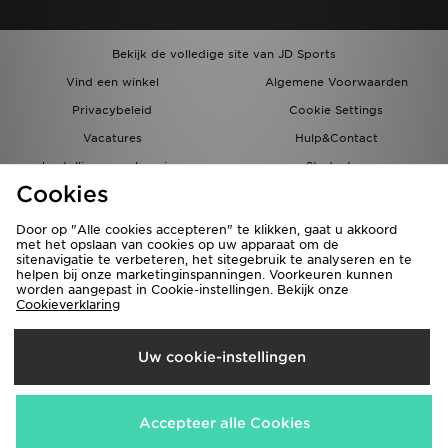
Bekijk de volledige site van JD Sports
Vind een winkel
Algemene Voorwaarden
Privacybeleid
Cookie Settings
Vacatures
Hulp&Contact
bestellingen en levering
Studenten
Cookies
Partnerprogramma
JD Blog
Door op "Alle cookies accepteren" te klikken, gaat u akkoord
met het opslaan van cookies op uw apparaat om de
sitenavigatie te verbeteren, het sitegebruik te analyseren en te
helpen bij onze marketinginspanningen. Voorkeuren kunnen
worden aangepast in Cookie-instellingen. Bekijk onze
Cookieverklaring
Verzenden Naar
Uw cookie-instellingen
Nederland
Wij accepteren de volgende betaalmethoden
Accepteer alle Cookies