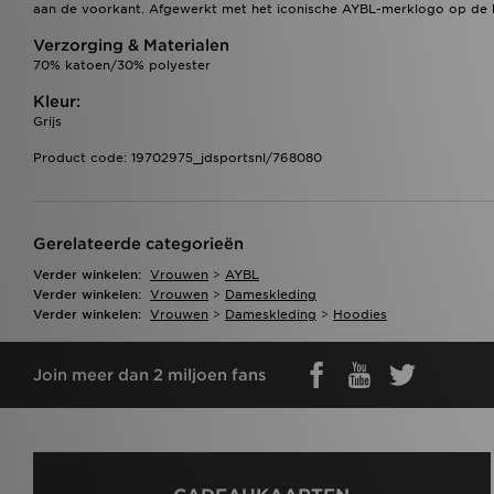
aan de voorkant. Afgewerkt met het iconische AYBL-merklogo op de b
Verzorging & Materialen
70% katoen/30% polyester
Kleur:
Grijs
Product code: 19702975_jdsportsnl/768080
Gerelateerde categorieën
Verder winkelen:
Vrouwen
>
AYBL
Verder winkelen:
Vrouwen
>
Dameskleding
Verder winkelen:
Vrouwen
>
Dameskleding
>
Hoodies
Join meer dan 2 miljoen fans