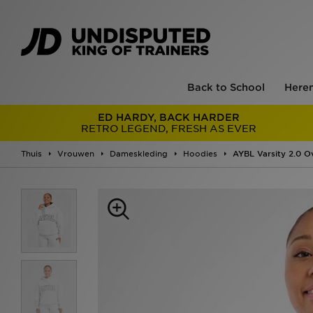
Back to School
Here
ED HARDY, BACK HARDER
RETRO LEGEND, FRESH AS EVER
Thuis
Vrouwen
Dameskleding
Hoodies
AYBL Varsity 2.0 