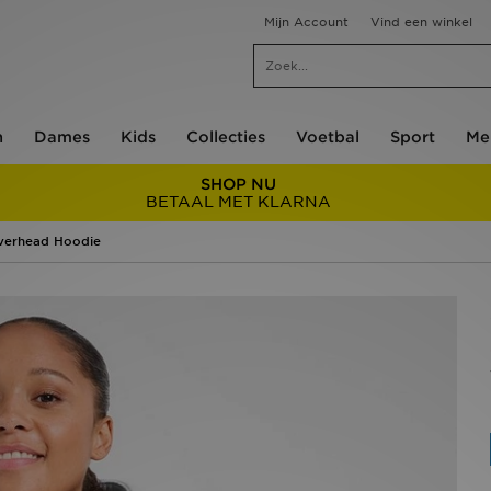
Mijn Account
Vind een winkel
n
Dames
Kids
Collecties
Voetbal
Sport
Me
SHOP NU
BETAAL MET KLARNA
Overhead Hoodie