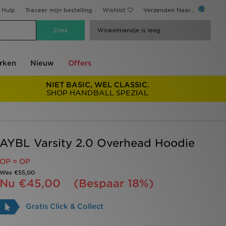
Hulp
Traceer mijn bestelling
Wishlist
Verzenden Naar...
Winkelmandje is leeg
rken
Nieuw
Offers
NIET BASIC, WEL CLASSIC.
SHOP HANDBALL SPEZIAL
AYBL Varsity 2.0 Overhead Hoodie
OP = OP
Was
€55,00
Nu
€45,00
(Bespaar 18%)
Gratis Click & Collect