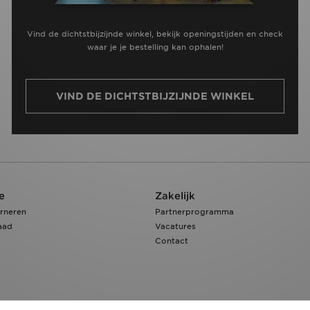
Vind de dichtstbijzijnde winkel, bekijk openingstijden en check
waar je je bestelling kan ophalen!
VIND DE DICHTSTBIJZIJNDE WINKEL
e
Zakelijk
rneren
Partnerprogramma
aad
Vacatures
Contact