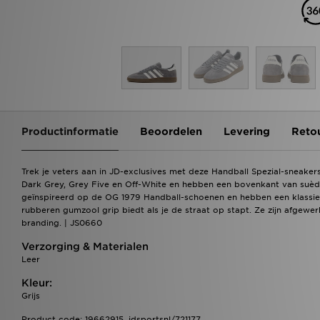
Productinformatie
Beoordelen
Levering
Reto
Trek je veters aan in JD-exclusives met deze Handball Spezial-sneakers
Dark Grey, Grey Five en Off-White en hebben een bovenkant van suède
geïnspireerd op de OG 1979 Handball-schoenen en hebben een klassieke 
rubberen gumzool grip biedt als je de straat op stapt. Ze zijn afgewerk
branding. | JS0660
Verzorging & Materialen
Leer
Kleur:
Grijs
Product code: 19662915_jdsportsnl/721177