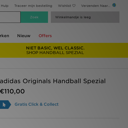
Hulp
Traceer mijn bestelling
Wishlist
Verzenden Naar...
Winkelmandje is leeg
rken
Nieuw
Offers
NIET BASIC, WEL CLASSIC.
SHOP HANDBALL SPEZIAL
adidas Originals Handball Spezial
€110,00
Gratis Click & Collect