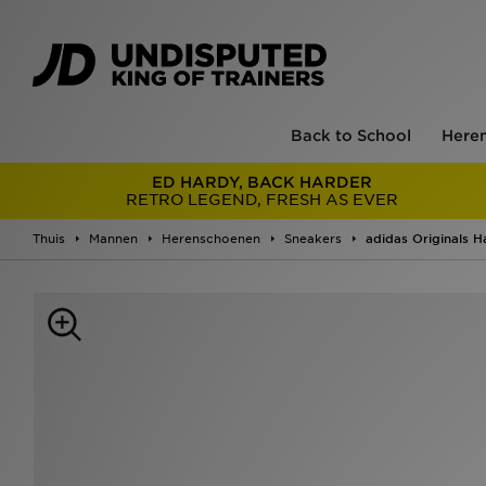
Back to School
Here
ED HARDY, BACK HARDER
RETRO LEGEND, FRESH AS EVER
Thuis
Mannen
Herenschoenen
Sneakers
adidas Originals H