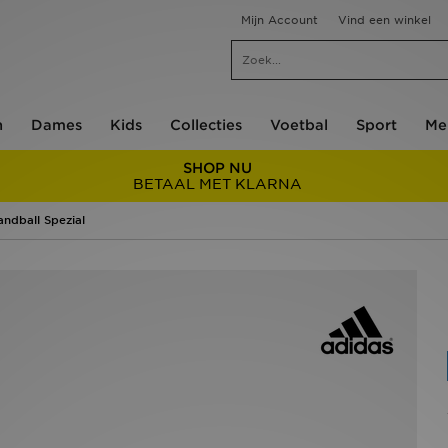
Mijn Account
Vind een winkel
n
Dames
Kids
Collecties
Voetbal
Sport
Me
SHOP NU
BETAAL MET KLARNA
andball Spezial