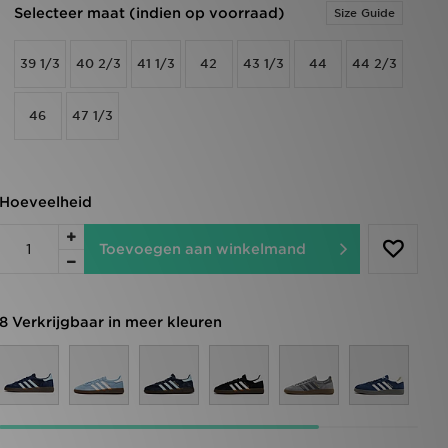
Selecteer maat (indien op voorraad)
Size Guide
39 1/3
40 2/3
41 1/3
42
43 1/3
44
44 2/3
46
47 1/3
Hoeveelheid
Toevoegen aan winkelmand
8 Verkrijgbaar in meer kleuren