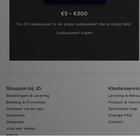
€5 - €300
De JD Cadeaukaart is de enige cadeaukaart die je nodig hebt.
Cadeaukaart kopen
Shoppen bij JD
Klantenservic
Bestellingen & Levering
Levering & Retou
Betaling & Promoties
Product & Voorr
Shoppen via de app
Technische hulp
Studenten
Overige FAQ
Sizeguide
Contact
Vind een winkel
Klarna