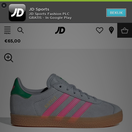
×
JD Sports
New In
BEKIJK
JD Sports Fashion PLC
GRATIS - In Google Play
Thuis
Kids
Kinderschoenen (Maten 28-35)
Alle Sneakers
Heren
adidas Originals Gazelle Children
Dames
€65,00
Kids
Collecties
Merken
Voetbal
Sport
OFFERS
Download de app