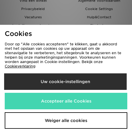
Vind een winkel
Algemene Voorwaarden
Privacybeleid
Cookie Settings
Vacatures
Hulp&Contact
bestellingen en levering
Studenten
Cookies
Partnerprogramma
JD Blog
Door op "Alle cookies accepteren" te klikken, gaat u akkoord
met het opslaan van cookies op uw apparaat om de
sitenavigatie te verbeteren, het sitegebruik te analyseren en te
helpen bij onze marketinginspanningen. Voorkeuren kunnen
worden aangepast in Cookie-instellingen. Bekijk onze
Cookieverklaring
Verzenden Naar
Uw cookie-instellingen
Nederland
Wij accepteren de volgende betaalmethoden
Accepteer alle Cookies
Bezoek onze bedrijfswebsite
www.jdplc.com
Weiger alle cookies
Copyright © 2026 JD Sports Fashion Plc, alle rechten voorbehouden.