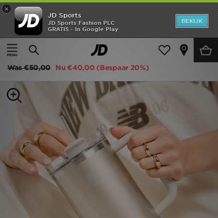
×
JD Sports
New In
BEKIJK
JD Sports Fashion PLC
GRATIS - In Google Play
Thuis
Vrouwen
Damesaccessoires
Allerhande
Heren
Stanley Quencher FlowState 1.18L Tumbler
Dames
Was
€50,00
Nu
€40,00
(Bespaar 20%)
Kids
Collecties
Merken
Voetbal
Sport
OFFERS
Download de app