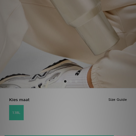
Winkel Zoeken
Bestelling Traceren
Mijn JD
Klantenservice
Vacatures
Kies maat
Size Guide
1.18L