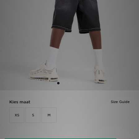
Winkel Zoeken
Bestelling Traceren
Mijn JD
Klantenservice
Vacatures
Kies maat
Size Guide
XS
S
M