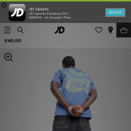
×
JD Sports
New In
BEKIJK
JD Sports Fashion PLC
GRATIS - In Google Play
Thuis
Mannen
Herenkleding
Heren
Unlike Humans Social Club T-Shirt
Dames
€40,00
Kids
Collecties
Merken
Voetbal
Sport
OFFERS
Download de app