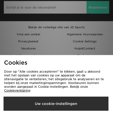
Registreren
Bekijk de volledige site van JD Sports
Vind een winkel
Algemene Voorwaarden
Privacybeleid
Cookie Settings
Vacatures
Hulp&Contact
bestellingen en levering
Studenten
Cookies
Partnerprogramma
JD Blog
Door op "Alle cookies accepteren" te klikken, gaat u akkoord
met het opslaan van cookies op uw apparaat om de
sitenavigatie te verbeteren, het sitegebruik te analyseren en te
helpen bij onze marketinginspanningen. Voorkeuren kunnen
worden aangepast in Cookie-instellingen. Bekijk onze
Cookieverklaring
Verzenden Naar
Uw cookie-instellingen
Nederland