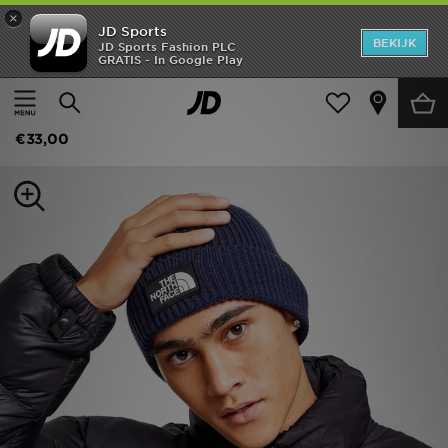
×
JD Sports
New In
BEKIJK
JD Sports Fashion PLC
GRATIS - In Google Play
Thuis
Mannen
Herenaccessoires
Mutsen
Heren
The North Face Logo Box Cuffed beanie​
Dames
€33,00
Kids
Collecties
Merken
Voetbal
Sport
OFFERS
Download de app