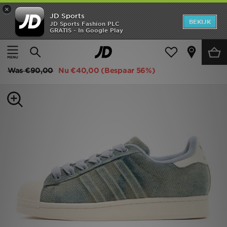
×
JD Sports
New In
BEKIJK
JD Sports Fashion PLC
GRATIS - In Google Play
Thuis
Kids
Heren
adidas Originals Superstar Junior
Dames
Was
€90,00
Nu
€40,00
(Bespaar 56%)
Kids
Collecties
Merken
Voetbal
Sport
OFFERS
Download de app