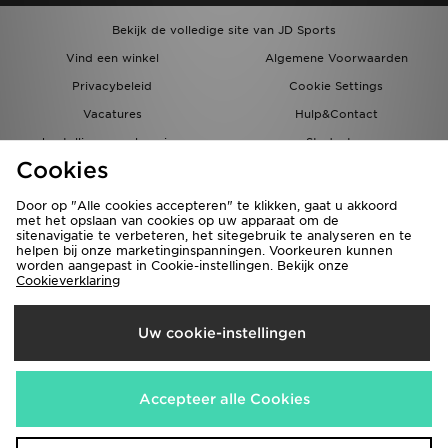
Bekijk de volledige site van JD Sports
Vind een winkel
Algemene Voorwaarden
Privacybeleid
Cookie Settings
Vacatures
Hulp&Contact
bestellingen en levering
Studenten
Cookies
Partnerprogramma
JD Blog
Door op "Alle cookies accepteren" te klikken, gaat u akkoord
met het opslaan van cookies op uw apparaat om de
sitenavigatie te verbeteren, het sitegebruik te analyseren en te
helpen bij onze marketinginspanningen. Voorkeuren kunnen
worden aangepast in Cookie-instellingen. Bekijk onze
Cookieverklaring
Verzenden Naar
Uw cookie-instellingen
Nederland
Wij accepteren de volgende betaalmethoden
Accepteer alle Cookies