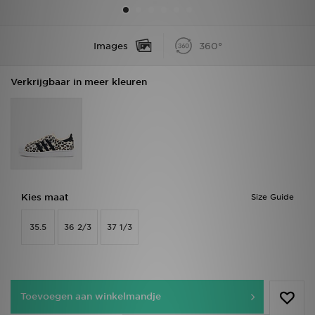
Winkel Zoeken
Images
360°
Bestelling Traceren
Verkrijgbaar in meer kleuren
Mijn JD
Klantenservice
Vacatures
Kies maat
Size Guide
35.5
36 2/3
37 1/3
Toevoegen aan winkelmandje