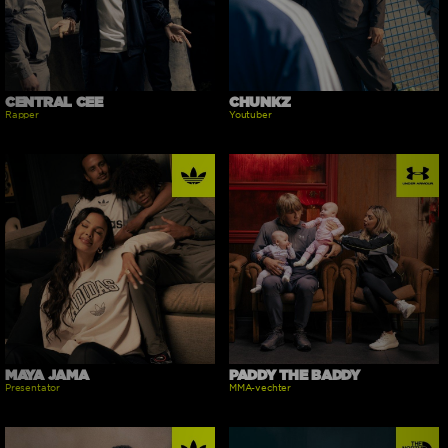
CENTRAL CEE
CHUNKZ
Rapper
Youtuber
MAYA JAMA
PADDY THE BADDY
Presentator
MMA-vechter