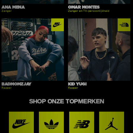
ANA MENA
OMAR MONTES
Zanger
Zanger en TV-persoonlijkheid
BADMOMZJAY
KID YUGI
Rapper
Rapper
SHOP ONZE TOPMERKEN