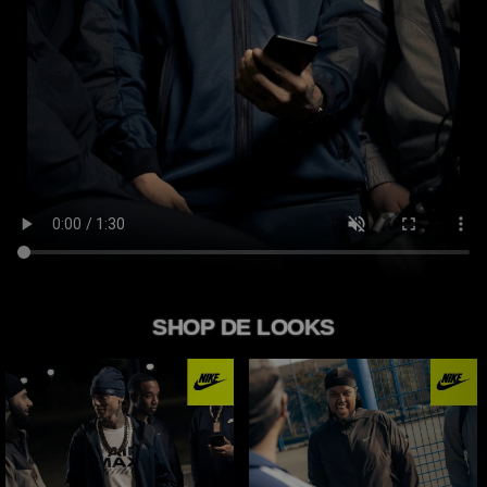
Winkel Zoeken
Bestelling Traceren
Mijn JD
Klantenservice
Vacatures
SHOP DE LOOKS