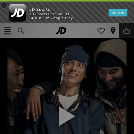
×
JD Sports
New In
BEKIJK
JD Sports Fashion PLC
GRATIS - In Google Play
Heren
Dames
Kids
Collecties
Merken
Voetbal
Sport
OFFERS
Download de app