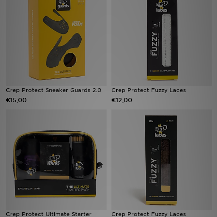
Winkel Zoeken
Bestelling Traceren
Mijn JD
Klantenservice
Crep Protect Sneaker Guards 2.0
Crep Protect Fuzzy Laces
€15,00
€12,00
Vacatures
Crep Protect Ultimate Starter
Crep Protect Fuzzy Laces