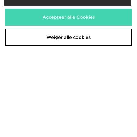
€6,00
€6,00
Accepteer alle Cookies
Weiger alle cookies
Crep Protect Flat Laces
Crep Protect Suede and Nubuck
Eraser
€6,00
€12,00