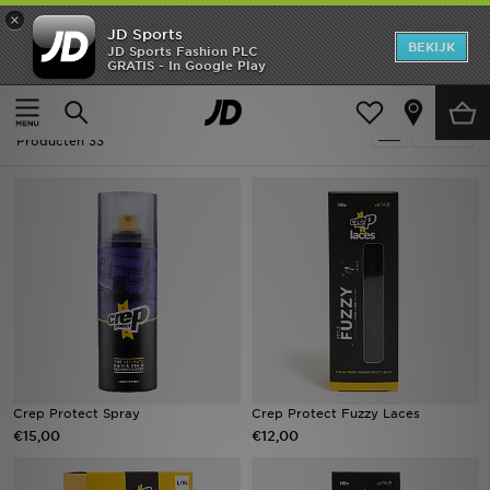
×
JD Sports
New In
BEKIJK
JD Sports Fashion PLC
GRATIS - In Google Play
Thuis
Mannen
Heren
Mannen - Crep Protect
Verfijn
Dames
Producten 33
Kids
Collecties
Merken
Voetbal
Sport
Crep Protect Spray
Crep Protect Fuzzy Laces
€15,00
€12,00
OFFERS
Download de app