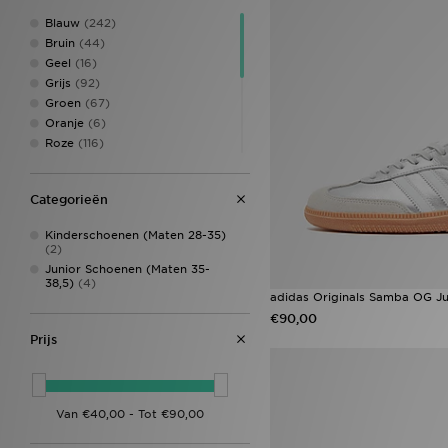
Blauw
(242)
Bruin
(44)
Geel
(16)
Grijs
(92)
Groen
(67)
Oranje
(6)
Roze
(116)
Rood
(60)
Wit
(271)
Categorieën
Zwart
(370)
Beige
(68)
Kinderschoenen (Maten 28-35)
Crème
(2)
(2)
Meerkleurig
(1)
Junior Schoenen (Maten 35-
Paars
38,5)
(4)
(40)
adidas Originals Samba OG Ju
Zilver
(6)
€90,00
Prijs