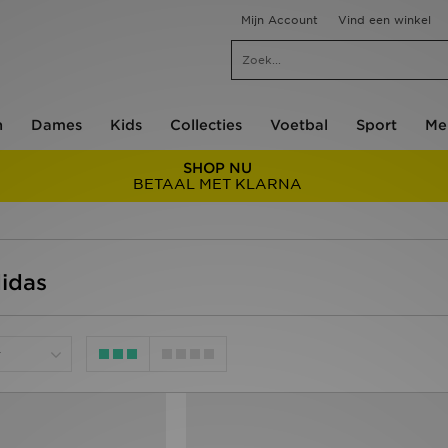
Mijn Account
Vind een winkel
n
Dames
Kids
Collecties
Voetbal
Sport
Me
SHOP NU
BETAAL MET KLARNA
didas