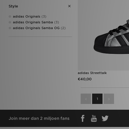
Style
adidas Originals
(3)
adidas Originals Samba
(3)
adidas Originals Samba OG
(2)
adidas Streettalk
€40,00
1
Join meer dan 2 miljoen fans