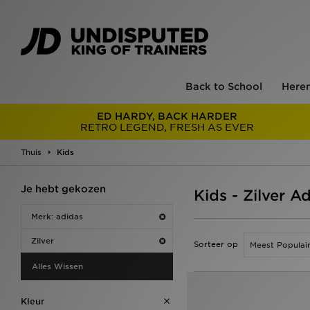
Back to School
Here
ED HARDY, BACK HARDER
RETRO LEGEND, FRESH AS EVER
Thuis
Kids
Je hebt gekozen
Kids - Zilver A
Merk: adidas
Zilver
Sorteer op
Alles Wissen
Kleur