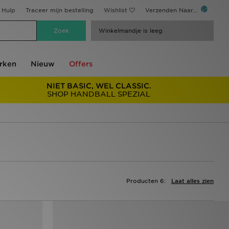
Hulp
Traceer mijn bestelling
Wishlist
Verzenden Naar...
Winkelmandje is leeg
rken
Nieuw
Offers
NIET BASIC, WEL CLASSIC.
SHOP HANDBALL SPEZIAL
Producten 6:
Laat alles zien