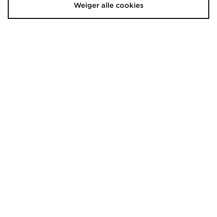
Weiger alle cookies
UGG Tazz II Dames
Nike Damesschoenen Air Max 90
€160,00
€150,00
Nike Multifunctionele niet-
Converse Chuck Taylor Throwback
gevoerde herenshorts met Dri-FIT
Low Women's