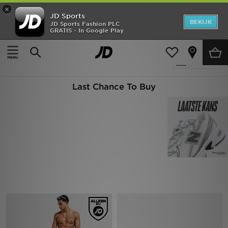
×
JD Sports
New In
BEKIJK
JD Sports Fashion PLC
GRATIS - In Google Play
Thuis
Last-Chance-to-Buy
Heren
Producten 814
Verfijn
Dames
Last Chance To Buy
Kids
Collecties
Merken
Voetbal
Sport
OFFERS
Download de app