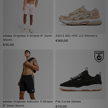
Winkel Zoeken
Bestelling Traceren
Mijn JD
adidas Originals 3-Stripes 8" Swim
ASICS GEL-NYC 2.0 Women's
Shorts
€160,00
Klantenservice
€35,00
Vacatures
adidas Originals Adicolor 3-Stripes
Fila Corda Dames
8" Swim Shorts
€70,00