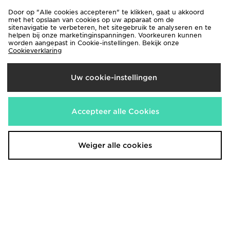
Door op "Alle cookies accepteren" te klikken, gaat u akkoord
met het opslaan van cookies op uw apparaat om de
sitenavigatie te verbeteren, het sitegebruik te analyseren en te
helpen bij onze marketinginspanningen. Voorkeuren kunnen
worden aangepast in Cookie-instellingen. Bekijk onze
Cookieverklaring
Uw cookie-instellingen
adidas Originals Mid Crew Socks 3
adidas 3-stripes Sokken 3 Paar
Pairs
€13,00
€13,00
Accepteer alle Cookies
Weiger alle cookies
adidas 3-stripes High Sokken 3
adidas 3-stripes Sokken 3 Paar