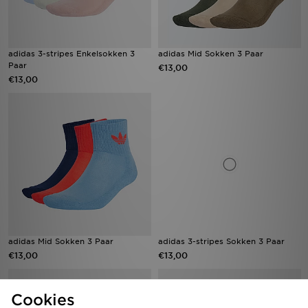
adidas 3-stripes Enkelsokken 3
adidas Mid Sokken 3 Paar
Paar
€13,00
€13,00
adidas Mid Sokken 3 Paar
adidas 3-stripes Sokken 3 Paar
€13,00
€13,00
Cookies