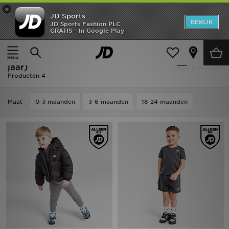
×
JD Sports
New In
BEKIJK
JD Sports Fashion PLC
GRATIS - In Google Play
Thuis
Kids
Babykleding (0-3 jaar)
Heren
Sale | Kids - Zwart Babykleding (0-3
Verfijn
Dames
jaar)
Producten 4
Kids
Maat
0-3 maanden
3-6 maanden
18-24 maanden
Collecties
Merken
Voetbal
Sport
OFFERS
Download de app