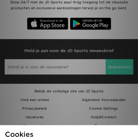
Shop 24/7 met de JD Sports app! Krijg toegang tot de nieuwste
producten en exclusieve aanbiedingen terwijl je on the go bent.
Meld je aan voor de JD Sports nieuwsbrief
Registreren
Bekijk de volledige site van JD Sports
Vind een winkel
Algemene Voorwaarden
Privacybeleid
Cookie Settings
Vacatures
Hulp&Contact
bestellingen en levering
Studenten
Cookies
Partnerprogramma
JD Blog