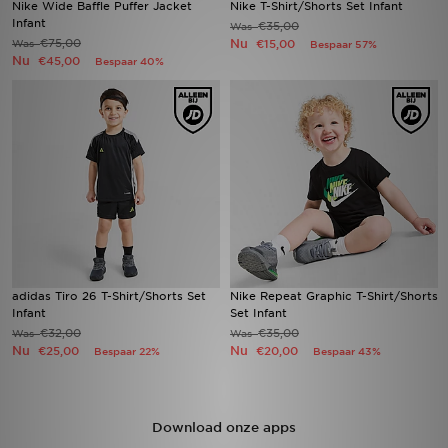
Nike Wide Baffle Puffer Jacket
Nike T-Shirt/Shorts Set Infant
Infant
€35,00
Was
€75,00
Nu
Was
Winkel Zoeken
€15,00
Bespaar 57%
Nu
€45,00
Bespaar 40%
Bestelling Traceren
Mijn JD
Klantenservice
Vacatures
adidas Tiro 26 T-Shirt/Shorts Set
Nike Repeat Graphic T-Shirt/Shorts
Infant
Set Infant
€32,00
€35,00
Was
Was
Nu
Nu
€25,00
€20,00
Bespaar 22%
Bespaar 43%
Download onze apps